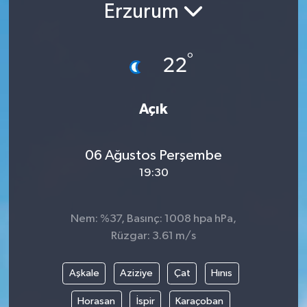
Erzurum
Siyaset
°
Spor
22
Vefat Edenler
Açık
Video Galeri
06 Ağustos Perşembe
Yaşam
19:30
Nem: %37, Basınç: 1008 hpa hPa,
Rüzgar: 3.61 m/s
Aşkale
Aziziye
Çat
Hınıs
Horasan
İspir
Karaçoban