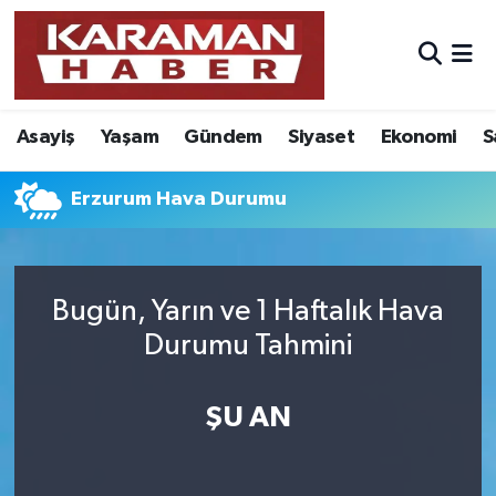
Asayiş
Nöbetçi Eczaneler
Asayiş
Yaşam
Gündem
Siyaset
Ekonomi
S
Bilim - Teknoloji
Hava Durumu
Eğitim
Karaman Namaz Vakitleri
Erzurum Hava Durumu
Ekonomi
Trafik Durumu
Bugün, Yarın ve 1 Haftalık Hava
Foto Galeri
Süper Lig Puan Durumu ve Fikstür
Durumu Tahmini
Gündem
Tüm Manşetler
ŞU AN
Kültür Sanat
Son Dakika Haberleri
Sağlık
Haber Arşivi