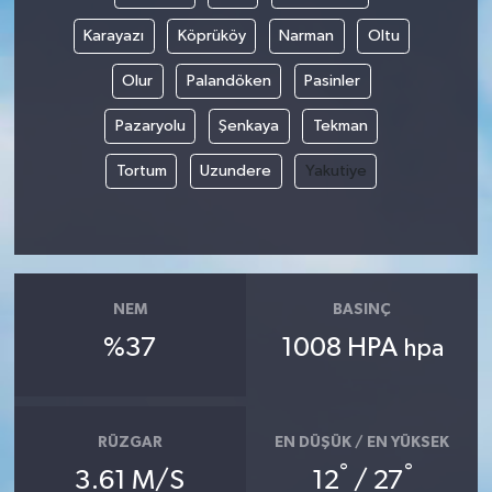
Karayazı
Köprüköy
Narman
Oltu
Olur
Palandöken
Pasinler
Pazaryolu
Şenkaya
Tekman
Tortum
Uzundere
Yakutiye
NEM
BASINÇ
%37
1008 HPA
hpa
RÜZGAR
EN DÜŞÜK / EN YÜKSEK
°
°
3.61 M/S
12
/ 27