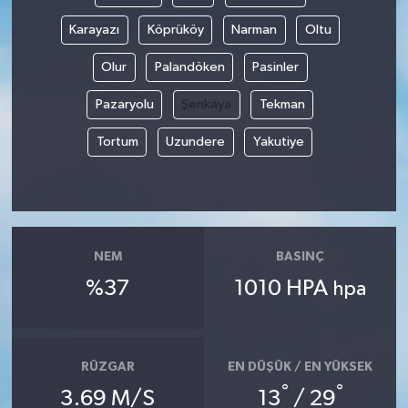
Karayazı
Köprüköy
Narman
Oltu
Olur
Palandöken
Pasinler
Pazaryolu
Şenkaya
Tekman
Tortum
Uzundere
Yakutiye
NEM
BASINÇ
%37
1010 HPA
hpa
RÜZGAR
EN DÜŞÜK / EN YÜKSEK
°
°
3.69 M/S
13
/ 29