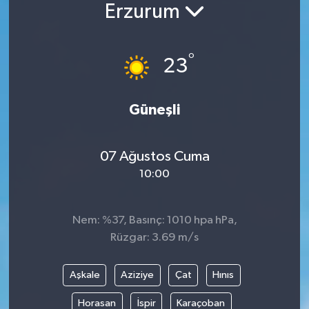
Erzurum
Siyaset
°
Spor
23
Vefat Edenler
Güneşli
Video Galeri
07 Ağustos Cuma
Yaşam
10:00
Nem: %37, Basınç: 1010 hpa hPa,
Rüzgar: 3.69 m/s
Aşkale
Aziziye
Çat
Hınıs
Horasan
İspir
Karaçoban