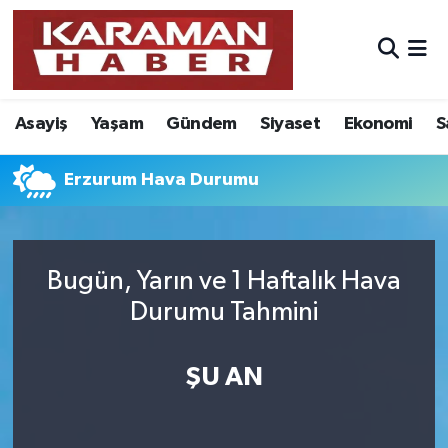
Asayiş
Nöbetçi Eczaneler
Asayiş
Yaşam
Gündem
Siyaset
Ekonomi
S
Bilim - Teknoloji
Hava Durumu
Eğitim
Karaman Namaz Vakitleri
Erzurum Hava Durumu
Ekonomi
Trafik Durumu
Bugün, Yarın ve 1 Haftalık Hava
Foto Galeri
Süper Lig Puan Durumu ve Fikstür
Durumu Tahmini
Gündem
Tüm Manşetler
ŞU AN
Kültür Sanat
Son Dakika Haberleri
Sağlık
Haber Arşivi