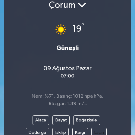
Çorum
Siyaset
°
Spor
19
Vefat Edenler
Güneşli
Video Galeri
09 Ağustos Pazar
Yaşam
07:00
Nem: %71, Basınç: 1012 hpa hPa,
Rüzgar: 1.39 m/s
Alaca
Bayat
Boğazkale
Dodurga
İskilip
Kargı
Laçin