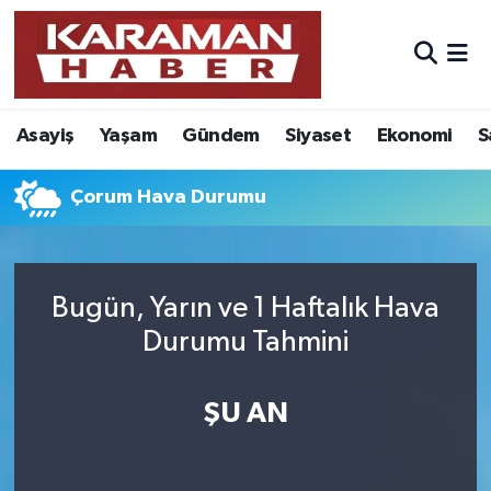
Asayiş
Nöbetçi Eczaneler
Asayiş
Yaşam
Gündem
Siyaset
Ekonomi
S
Bilim - Teknoloji
Hava Durumu
Eğitim
Karaman Namaz Vakitleri
Çorum Hava Durumu
Ekonomi
Trafik Durumu
Bugün, Yarın ve 1 Haftalık Hava
Foto Galeri
Süper Lig Puan Durumu ve Fikstür
Durumu Tahmini
Gündem
Tüm Manşetler
ŞU AN
Kültür Sanat
Son Dakika Haberleri
Sağlık
Haber Arşivi