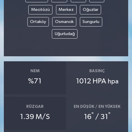
Mecitözü
Merkez
Oğuzlar
Ortaköy
Osmancık
Sungurlu
Uğurludağ
NEM
BASINÇ
%71
1012 HPA
hpa
RÜZGAR
EN DÜŞÜK / EN YÜKSEK
°
°
1.39 M/S
16
/ 31