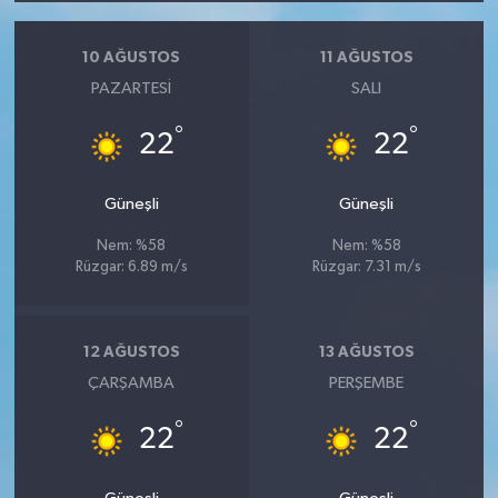
10 AĞUSTOS
11 AĞUSTOS
PAZARTESI
SALI
°
°
22
22
Güneşli
Güneşli
Nem: %58
Nem: %58
Rüzgar: 6.89 m/s
Rüzgar: 7.31 m/s
12 AĞUSTOS
13 AĞUSTOS
ÇARŞAMBA
PERŞEMBE
°
°
22
22