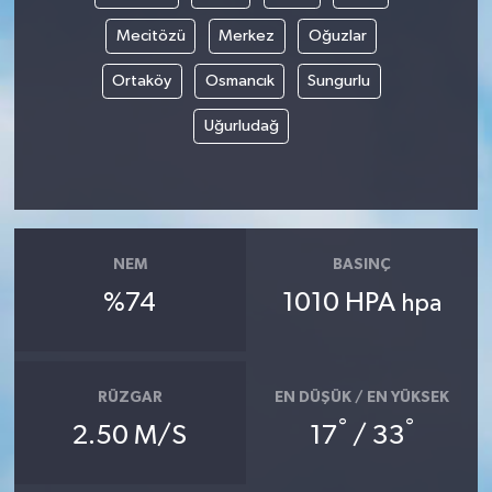
Mecitözü
Merkez
Oğuzlar
Ortaköy
Osmancık
Sungurlu
Uğurludağ
NEM
BASINÇ
%74
1010 HPA
hpa
RÜZGAR
EN DÜŞÜK / EN YÜKSEK
°
°
2.50 M/S
17
/ 33