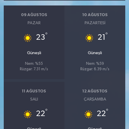
09 AĞUSTOS
10 AĞUSTOS
PAZAR
PAZARTESI
°
°
23
21
Güneşli
Güneşli
Nem: %55
Nem: %59
Rüzgar: 7.31 m/s
Rüzgar: 6.39 m/s
11 AĞUSTOS
12 AĞUSTOS
SALI
ÇARŞAMBA
°
°
22
22