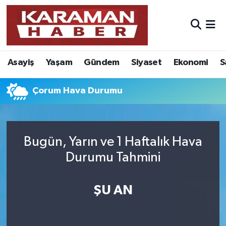
Asayiş
Nöbetçi Eczaneler
Asayiş
Yaşam
Gündem
Siyaset
Ekonomi
S
Bilim - Teknoloji
Hava Durumu
Eğitim
Karaman Namaz Vakitleri
Çorum Hava Durumu
Ekonomi
Trafik Durumu
Bugün, Yarın ve 1 Haftalık Hava
Foto Galeri
Süper Lig Puan Durumu ve Fikstür
Durumu Tahmini
Gündem
Tüm Manşetler
ŞU AN
Kültür Sanat
Son Dakika Haberleri
Sağlık
Haber Arşivi