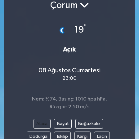
Çorum
Siyaset
°
Spor
19
Vefat Edenler
Açık
Video Galeri
08 Ağustos Cumartesi
Yaşam
23:00
Nem: %74, Basınç: 1010 hpa hPa,
Rüzgar: 2.50 m/s
Alaca
Bayat
Boğazkale
Dodurga
İskilip
Kargı
Laçin