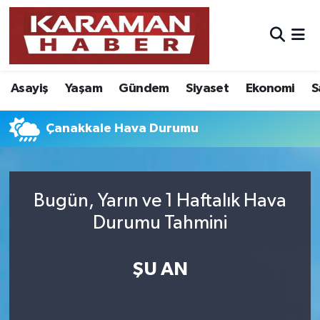
Asayiş
Nöbetçi Eczaneler
Asayiş
Yaşam
Gündem
Siyaset
Ekonomi
S
Bilim - Teknoloji
Hava Durumu
Eğitim
Karaman Namaz Vakitleri
Çanakkale Hava Durumu
Ekonomi
Trafik Durumu
Bugün, Yarın ve 1 Haftalık Hava
Foto Galeri
Süper Lig Puan Durumu ve Fikstür
Durumu Tahmini
Gündem
Tüm Manşetler
ŞU AN
Kültür Sanat
Son Dakika Haberleri
Sağlık
Haber Arşivi