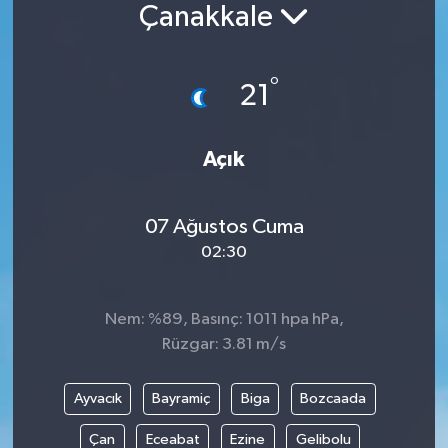
Çanakkale
Siyaset
°
Spor
21
Vefat Edenler
Açık
Video Galeri
07 Ağustos Cuma
Yaşam
02:30
Nem: %89, Basınç: 1011 hpa hPa,
Rüzgar: 3.81 m/s
Ayvacık
Bayramiç
Biga
Bozcaada
Çan
Eceabat
Ezine
Gelibolu