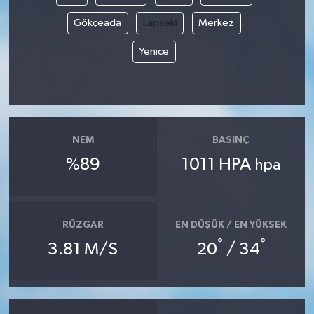
Gökçeada
Lapseki
Merkez
Yenice
NEM
BASINÇ
%89
1011 HPA
hpa
RÜZGAR
EN DÜŞÜK / EN YÜKSEK
°
°
3.81 M/S
20
/ 34