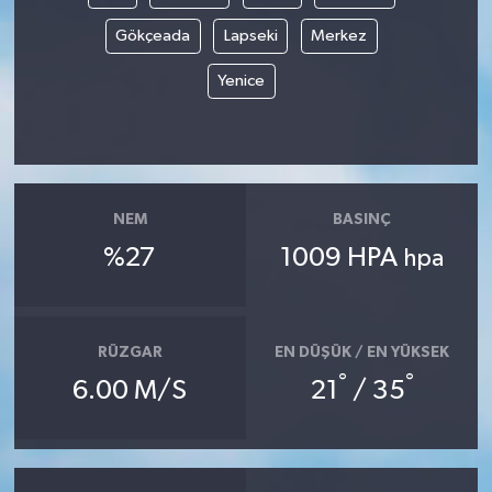
Gökçeada
Lapseki
Merkez
Yenice
NEM
BASINÇ
%27
1009 HPA
hpa
RÜZGAR
EN DÜŞÜK / EN YÜKSEK
°
°
6.00 M/S
21
/ 35