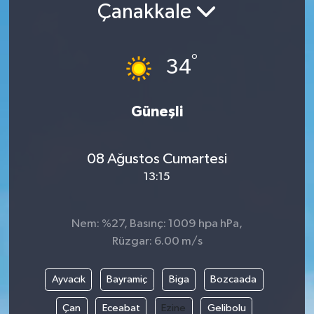
Çanakkale
Siyaset
°
Spor
34
Vefat Edenler
Güneşli
Video Galeri
08 Ağustos Cumartesi
Yaşam
13:15
Nem: %27, Basınç: 1009 hpa hPa,
Rüzgar: 6.00 m/s
Ayvacık
Bayramiç
Biga
Bozcaada
Çan
Eceabat
Ezine
Gelibolu