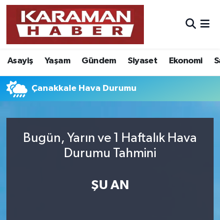
Asayiş
Nöbetçi Eczaneler
Asayiş
Yaşam
Gündem
Siyaset
Ekonomi
S
Bilim - Teknoloji
Hava Durumu
Eğitim
Karaman Namaz Vakitleri
Çanakkale Hava Durumu
Ekonomi
Trafik Durumu
Bugün, Yarın ve 1 Haftalık Hava
Foto Galeri
Süper Lig Puan Durumu ve Fikstür
Durumu Tahmini
Gündem
Tüm Manşetler
ŞU AN
Kültür Sanat
Son Dakika Haberleri
Sağlık
Haber Arşivi