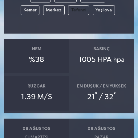
Kemer
Merkez
Tefenni
Yeşilova
NEM
BASINÇ
%38
1005 HPA
hpa
RÜZGAR
EN DÜŞÜK / EN YÜKSEK
°
°
1.39 M/S
21
/ 32
08 AĞUSTOS
09 AĞUSTOS
CUMARTESI
PAZAR