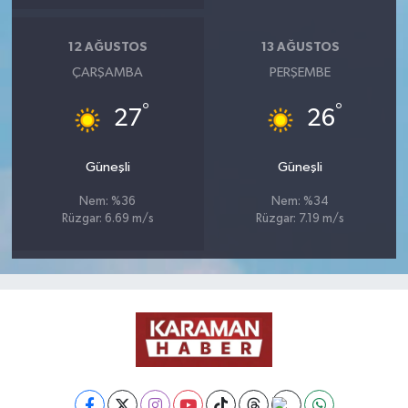
12 AĞUSTOS
13 AĞUSTOS
ÇARŞAMBA
PERŞEMBE
°
°
27
26
Güneşli
Güneşli
Nem: %36
Nem: %34
Rüzgar: 6.69 m/s
Rüzgar: 7.19 m/s