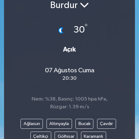
Burdur
Siyaset
°
Spor
30
Vefat Edenler
Açık
Video Galeri
07 Ağustos Cuma
Yaşam
20:30
Nem: %38, Basınç: 1005 hpa hPa,
Rüzgar: 1.39 m/s
Ağlasun
Altınyayla
Bucak
Çavdır
Çeltikçi
Gölhisar
Karamanlı