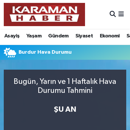
Asayiş
Nöbetçi Eczaneler
Asayiş
Yaşam
Gündem
Siyaset
Ekonomi
S
Bilim - Teknoloji
Hava Durumu
Eğitim
Karaman Namaz Vakitleri
Burdur Hava Durumu
Ekonomi
Trafik Durumu
Bugün, Yarın ve 1 Haftalık Hava
Foto Galeri
Süper Lig Puan Durumu ve Fikstür
Durumu Tahmini
Gündem
Tüm Manşetler
ŞU AN
Kültür Sanat
Son Dakika Haberleri
Sağlık
Haber Arşivi