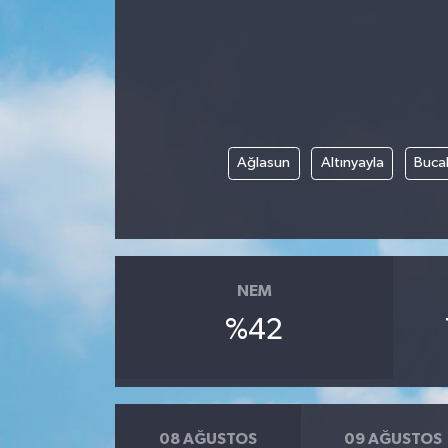
Siyaset
Spor
Vefat Edenler
Ağlasun
Altınyayla
Buca
Video Galeri
Yaşam
NEM
%42
08 AĞUSTOS
09 AĞUSTOS