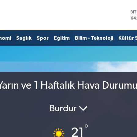
BI
64
DO
47
EU
nomi
Sağlık
Spor
Eğitim
Bilim - Teknoloji
Kültür 
55
ST
64
GR
65
Bİ
13
arın ve 1 Haftalık Hava Durum
Burdur
°
21