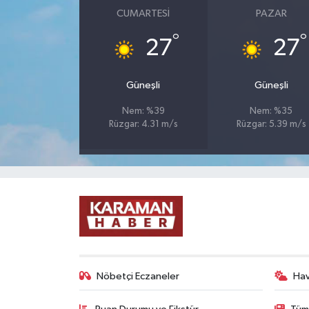
CUMARTESI
PAZAR
°
°
27
27
Güneşli
Güneşli
Nem: %39
Nem: %35
Rüzgar: 4.31 m/s
Rüzgar: 5.39 m/s
Nöbetçi Eczaneler
Ha