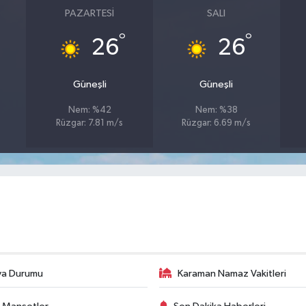
PAZARTESI
SALI
°
°
26
26
Güneşli
Güneşli
Nem: %42
Nem: %38
Rüzgar: 7.81 m/s
Rüzgar: 6.69 m/s
va Durumu
Karaman Namaz Vakitleri