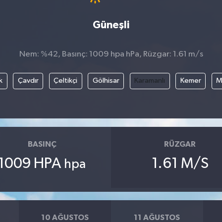
Güneşli
Nem: %42, Basınç: 1009 hpa hPa, Rüzgar: 1.61 m/s
k
Çavdır
Çeltikçi
Gölhisar
Karamanlı
Kemer
M
BASINÇ
RÜZGAR
1009 HPA
1.61 M/S
hpa
10 AĞUSTOS
11 AĞUSTOS