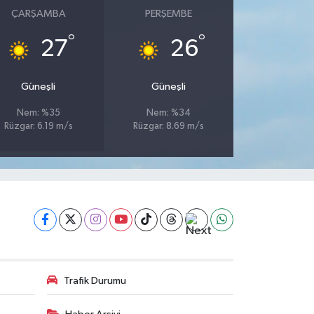
ÇARŞAMBA
PERŞEMBE
°
°
27
26
Güneşli
Güneşli
Nem: %35
Nem: %34
Rüzgar: 6.19 m/s
Rüzgar: 8.69 m/s
Trafik Durumu