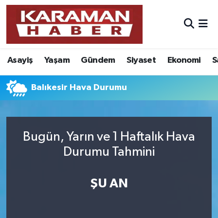
Asayiş
Nöbetçi Eczaneler
Asayiş
Yaşam
Gündem
Siyaset
Ekonomi
S
Bilim - Teknoloji
Hava Durumu
Eğitim
Karaman Namaz Vakitleri
Balıkesir Hava Durumu
Ekonomi
Trafik Durumu
Bugün, Yarın ve 1 Haftalık Hava
Foto Galeri
Süper Lig Puan Durumu ve Fikstür
Durumu Tahmini
Gündem
Tüm Manşetler
ŞU AN
Kültür Sanat
Son Dakika Haberleri
Sağlık
Haber Arşivi