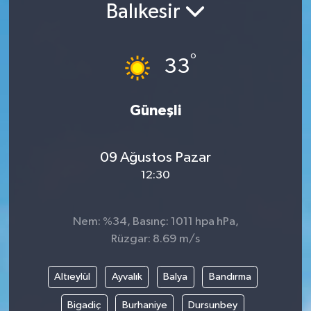
Balıkesir
Siyaset
°
Spor
33
Vefat Edenler
Güneşli
Video Galeri
09 Ağustos Pazar
Yaşam
12:30
Nem: %34, Basınç: 1011 hpa hPa,
Rüzgar: 8.69 m/s
Altıeylül
Ayvalık
Balya
Bandırma
Bigadiç
Burhaniye
Dursunbey