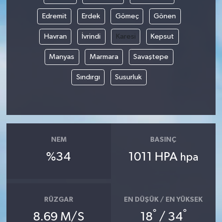
Edremit
Erdek
Gömeç
Gönen
Havran
İvrindi
Karesi
Kepsut
Manyas
Marmara
Savaştepe
Sındırgı
Susurluk
NEM
BASINÇ
%34
1011 HPA
hpa
RÜZGAR
EN DÜŞÜK / EN YÜKSEK
°
°
8.69 M/S
18
/ 34