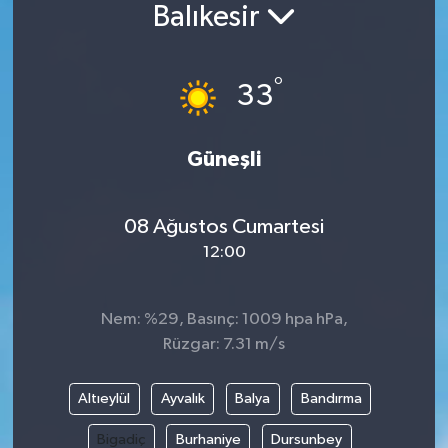
Balıkesir
Siyaset
°
Spor
33
Vefat Edenler
Güneşli
Video Galeri
08 Ağustos Cumartesi
Yaşam
12:00
Nem: %29, Basınç: 1009 hpa hPa,
Rüzgar: 7.31 m/s
Altıeylül
Ayvalık
Balya
Bandırma
Bigadiç
Burhaniye
Dursunbey