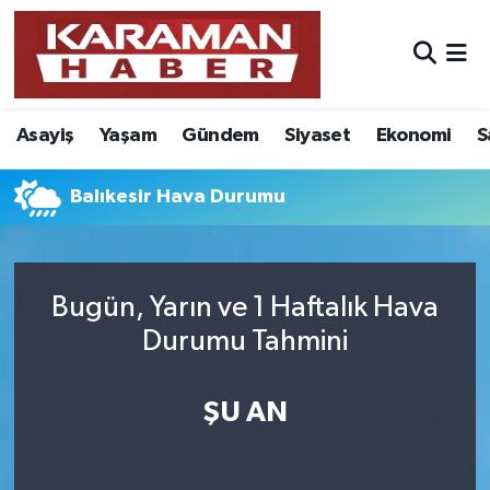
Asayiş
Nöbetçi Eczaneler
Asayiş
Yaşam
Gündem
Siyaset
Ekonomi
S
Bilim - Teknoloji
Hava Durumu
Eğitim
Karaman Namaz Vakitleri
Balıkesir Hava Durumu
Ekonomi
Trafik Durumu
Bugün, Yarın ve 1 Haftalık Hava
Foto Galeri
Süper Lig Puan Durumu ve Fikstür
Durumu Tahmini
Gündem
Tüm Manşetler
ŞU AN
Kültür Sanat
Son Dakika Haberleri
Sağlık
Haber Arşivi