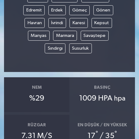
Edremit
Erdek
Gömeç
Gönen
Havran
İvrindi
Karesi
Kepsut
Manyas
Marmara
Savaştepe
Sındırgı
Susurluk
NEM
BASINÇ
%29
1009 HPA
hpa
RÜZGAR
EN DÜŞÜK / EN YÜKSEK
°
°
7.31 M/S
17
/ 35