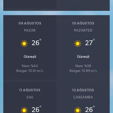
09 AĞUSTOS
10 AĞUSTOS
PAZAR
PAZARTESI
°
°
26
27
Güneşli
Güneşli
Nem: %64
Nem: %58
Rüzgar: 10.61 m/s
Rüzgar: 10.89 m/s
11 AĞUSTOS
12 AĞUSTOS
SALI
ÇARŞAMBA
°
°
26
26