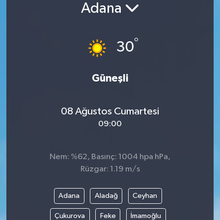
Adana
Siyaset
°
Spor
30
Vefat Edenler
Güneşli
Video Galeri
08 Ağustos Cumartesi
Yaşam
09:00
Nem: %62, Basınç: 1004 hpa hPa,
Rüzgar: 1.19 m/s
Adana
Aladağ
Ceyhan
Çukurova
Feke
İmamoğlu