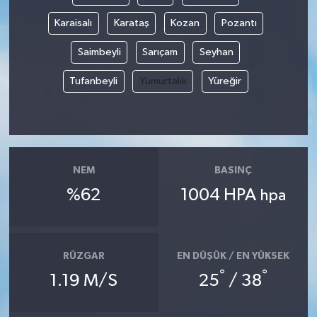
Karaisalı
Karataş
Kozan
Pozantı
Saimbeyli
Sarıçam
Seyhan
Tufanbeyli
Yumurtalık
Yüreğir
NEM
BASINÇ
%62
1004 HPA
hpa
RÜZGAR
EN DÜŞÜK / EN YÜKSEK
°
°
1.19 M/S
25
/ 38