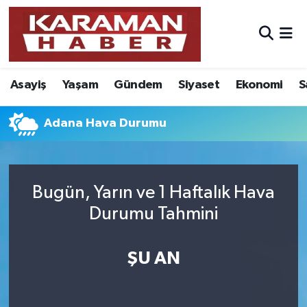
Asayiş
Nöbetçi Eczaneler
Asayiş
Yaşam
Gündem
Siyaset
Ekonomi
S
Bilim - Teknoloji
Hava Durumu
Eğitim
Karaman Namaz Vakitleri
Adana Hava Durumu
Ekonomi
Trafik Durumu
Bugün, Yarın ve 1 Haftalık Hava
Foto Galeri
Süper Lig Puan Durumu ve Fikstür
Durumu Tahmini
Gündem
Tüm Manşetler
ŞU AN
Kültür Sanat
Son Dakika Haberleri
Sağlık
Haber Arşivi