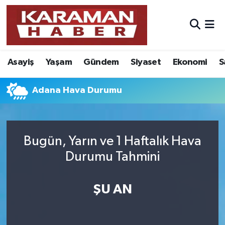
Asayiş
Nöbetçi Eczaneler
Asayiş
Yaşam
Gündem
Siyaset
Ekonomi
S
Bilim - Teknoloji
Hava Durumu
Eğitim
Karaman Namaz Vakitleri
Adana Hava Durumu
Ekonomi
Trafik Durumu
Bugün, Yarın ve 1 Haftalık Hava
Foto Galeri
Süper Lig Puan Durumu ve Fikstür
Durumu Tahmini
Gündem
Tüm Manşetler
ŞU AN
Kültür Sanat
Son Dakika Haberleri
Sağlık
Haber Arşivi