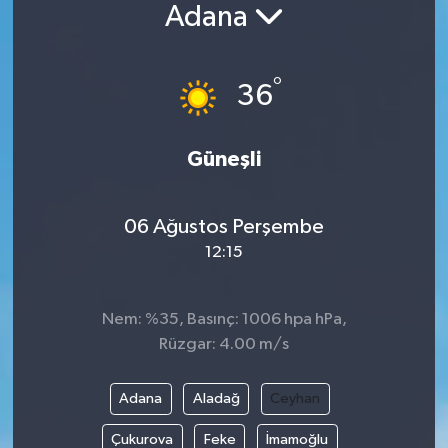
Adana
Siyaset
°
Spor
36
Vefat Edenler
Güneşli
Video Galeri
06 Ağustos Perşembe
Yaşam
12:15
Nem: %35, Basınç: 1006 hpa hPa,
Rüzgar: 4.00 m/s
Adana
Aladağ
Ceyhan
Çukurova
Feke
İmamoğlu