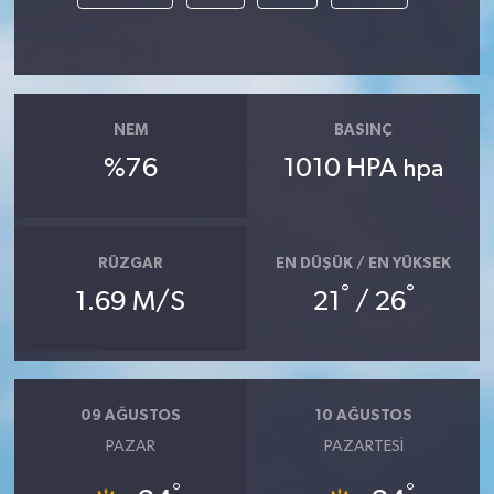
NEM
BASINÇ
%76
1010 HPA
hpa
RÜZGAR
EN DÜŞÜK / EN YÜKSEK
°
°
1.69 M/S
21
/ 26
09 AĞUSTOS
10 AĞUSTOS
PAZAR
PAZARTESI
°
°