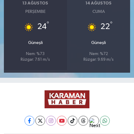
13 AĞUSTOS
14 AĞUSTOS
PERŞEMBE
CUMA
°
°
24
22
Güneşli
Güneşli
Nem: %73
Nem: %72
Rüzgar: 7.61 m/s
Rüzgar: 9.69 m/s