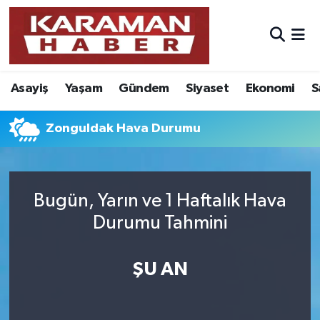
Asayiş
Nöbetçi Eczaneler
Asayiş
Yaşam
Gündem
Siyaset
Ekonomi
S
Bilim - Teknoloji
Hava Durumu
Eğitim
Karaman Namaz Vakitleri
Zonguldak Hava Durumu
Ekonomi
Trafik Durumu
Bugün, Yarın ve 1 Haftalık Hava
Foto Galeri
Süper Lig Puan Durumu ve Fikstür
Durumu Tahmini
Gündem
Tüm Manşetler
ŞU AN
Kültür Sanat
Son Dakika Haberleri
Sağlık
Haber Arşivi