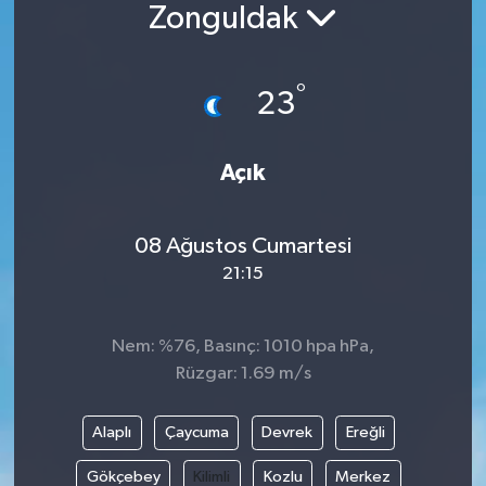
Zonguldak
Siyaset
°
Spor
23
Vefat Edenler
Açık
Video Galeri
08 Ağustos Cumartesi
Yaşam
21:15
Nem: %76, Basınç: 1010 hpa hPa,
Rüzgar: 1.69 m/s
Alaplı
Çaycuma
Devrek
Ereğli
Gökçebey
Kilimli
Kozlu
Merkez