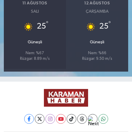
11 AĞUSTOS
12 AĞUSTOS
SALI
ÇARŞAMBA
°
°
25
25
Güneşli
Güneşli
Nem: %67
Nem: %66
Rüzgar: 8.89 m/s
Rüzgar: 9.50 m/s