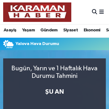
Asayiş
Nöbetçi Eczaneler
Asayiş
Yaşam
Gündem
Siyaset
Ekonomi
S
Bilim - Teknoloji
Hava Durumu
Eğitim
Karaman Namaz Vakitleri
Yalova Hava Durumu
Ekonomi
Trafik Durumu
Bugün, Yarın ve 1 Haftalık Hava
Foto Galeri
Süper Lig Puan Durumu ve Fikstür
Durumu Tahmini
Gündem
Tüm Manşetler
ŞU AN
Kültür Sanat
Son Dakika Haberleri
Sağlık
Haber Arşivi