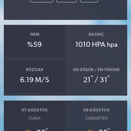
NEM
BASINÇ
%59
1010 HPA
hpa
RÜZGAR
EN DÜŞÜK / EN YÜKSEK
°
°
6.19 M/S
21
/ 31
07 AĞUSTOS
08 AĞUSTOS
CUMA
CUMARTESI
°
°