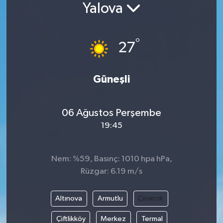
Yalova
Siyaset
°
Spor
27
Vefat Edenler
Güneşli
Video Galeri
06 Ağustos Perşembe
Yaşam
19:45
Nem: %59, Basınç: 1010 hpa hPa,
Rüzgar: 6.19 m/s
Altınova
Armutlu
Çınarcık
Çiftlikköy
Merkez
Termal