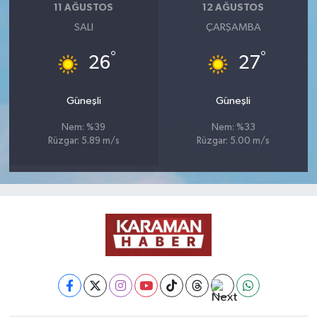
11 AĞUSTOS
12 AĞUSTOS
SALI
ÇARŞAMBA
°
°
26
27
Güneşli
Güneşli
Nem: %39
Nem: %33
Rüzgar: 5.89 m/s
Rüzgar: 5.00 m/s