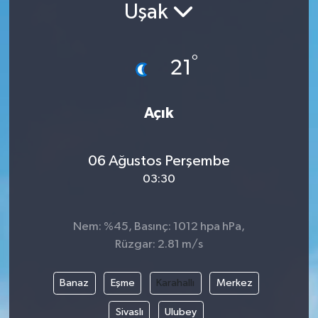
Uşak
Siyaset
°
Spor
21
Vefat Edenler
Açık
Video Galeri
06 Ağustos Perşembe
Yaşam
03:30
Nem: %45, Basınç: 1012 hpa hPa,
Rüzgar: 2.81 m/s
Banaz
Eşme
Karahallı
Merkez
Sivaslı
Ulubey