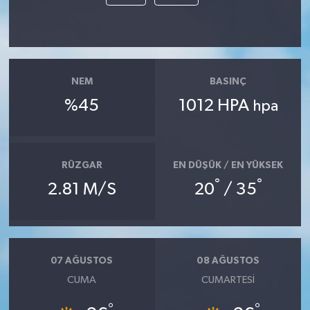
NEM
BASINÇ
%45
1012 HPA
hpa
RÜZGAR
EN DÜŞÜK / EN YÜKSEK
°
°
2.81 M/S
20
/ 35
07 AĞUSTOS
08 AĞUSTOS
CUMA
CUMARTESI
°
°