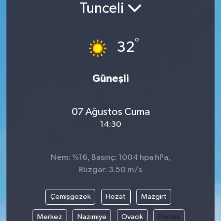
Tunceli
Siyaset
°
Spor
32
Vefat Edenler
Güneşli
Video Galeri
07 Ağustos Cuma
Yaşam
14:30
Nem: %16, Basınç: 1004 hpa hPa,
Rüzgar: 3.50 m/s
Çemişgezek
Hozat
Mazgirt
Merkez
Nazımiye
Ovacık
Pertek