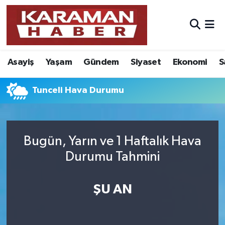
Asayiş
Nöbetçi Eczaneler
Asayiş
Yaşam
Gündem
Siyaset
Ekonomi
S
Bilim - Teknoloji
Hava Durumu
Eğitim
Karaman Namaz Vakitleri
Tunceli Hava Durumu
Ekonomi
Trafik Durumu
Bugün, Yarın ve 1 Haftalık Hava
Foto Galeri
Süper Lig Puan Durumu ve Fikstür
Durumu Tahmini
Gündem
Tüm Manşetler
ŞU AN
Kültür Sanat
Son Dakika Haberleri
Sağlık
Haber Arşivi