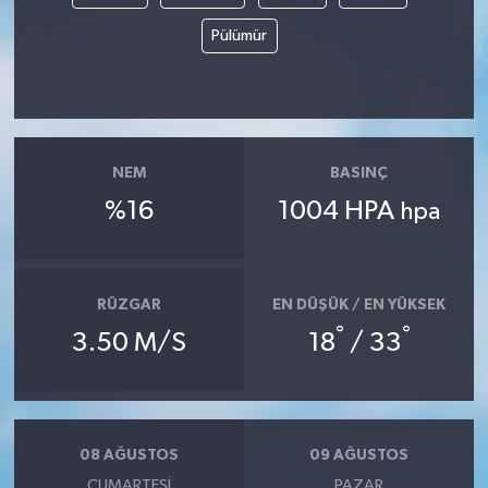
Pülümür
NEM
BASINÇ
%16
1004 HPA
hpa
RÜZGAR
EN DÜŞÜK / EN YÜKSEK
°
°
3.50 M/S
18
/ 33
08 AĞUSTOS
09 AĞUSTOS
CUMARTESI
PAZAR