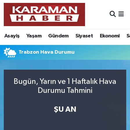
Asayiş
Nöbetçi Eczaneler
Asayiş
Yaşam
Gündem
Siyaset
Ekonomi
S
Bilim - Teknoloji
Hava Durumu
Eğitim
Karaman Namaz Vakitleri
Trabzon Hava Durumu
Ekonomi
Trafik Durumu
Bugün, Yarın ve 1 Haftalık Hava
Foto Galeri
Süper Lig Puan Durumu ve Fikstür
Durumu Tahmini
Gündem
Tüm Manşetler
ŞU AN
Kültür Sanat
Son Dakika Haberleri
Sağlık
Haber Arşivi