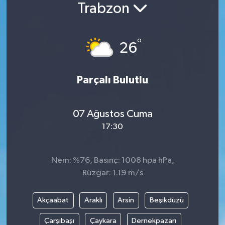
Trabzon
Siyaset
°
Spor
26
Vefat Edenler
Parçalı Bulutlu
Video Galeri
07 Ağustos Cuma
Yaşam
17:30
Nem: %76, Basınç: 1008 hpa hPa,
Rüzgar: 1.19 m/s
Akçaabat
Araklı
Arsin
Beşikdüzü
Çarşıbaşı
Çaykara
Dernekpazarı