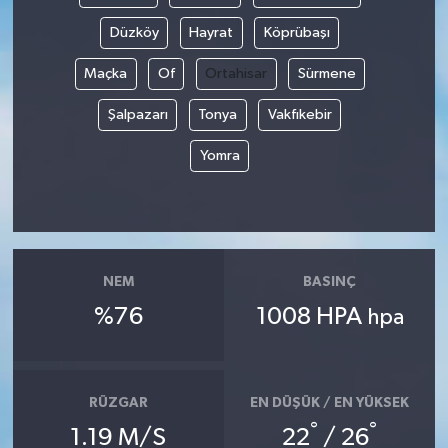
Düzköy
Hayrat
Köprübaşı
Maçka
Of
Ortahisar
Sürmene
Şalpazarı
Tonya
Vakfıkebir
Yomra
NEM
BASINÇ
%76
1008 HPA
hpa
RÜZGAR
EN DÜŞÜK / EN YÜKSEK
°
°
1.19 M/S
22
/ 26