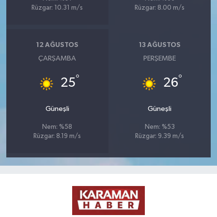
Rüzgar: 10.31 m/s
Rüzgar: 8.00 m/s
12 AĞUSTOS
13 AĞUSTOS
ÇARŞAMBA
PERŞEMBE
°
°
25
26
Güneşli
Güneşli
Nem: %58
Nem: %53
Rüzgar: 8.19 m/s
Rüzgar: 9.39 m/s