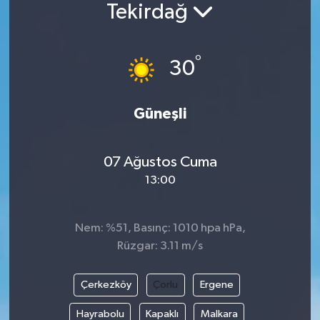
Tekirdağ
Siyaset
°
Spor
30
Vefat Edenler
Güneşli
Video Galeri
07 Ağustos Cuma
Yaşam
13:00
Nem: %51, Basınç: 1010 hpa hPa,
Rüzgar: 3.11 m/s
Çerkezköy
Çorlu
Ergene
Hayrabolu
Kapaklı
Malkara