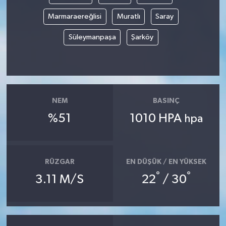
Marmaraereğlisi
Muratlı
Saray
Süleymanpaşa
Şarköy
NEM
BASINÇ
%51
1010 HPA
hpa
RÜZGAR
EN DÜŞÜK / EN YÜKSEK
°
°
3.11 M/S
22
/ 30