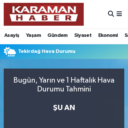
Asayiş
Nöbetçi Eczaneler
Asayiş
Yaşam
Gündem
Siyaset
Ekonomi
S
Bilim - Teknoloji
Hava Durumu
Eğitim
Karaman Namaz Vakitleri
Tekirdağ Hava Durumu
Ekonomi
Trafik Durumu
Bugün, Yarın ve 1 Haftalık Hava
Foto Galeri
Süper Lig Puan Durumu ve Fikstür
Durumu Tahmini
Gündem
Tüm Manşetler
ŞU AN
Kültür Sanat
Son Dakika Haberleri
Sağlık
Haber Arşivi