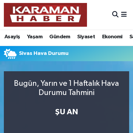
Asayiş
Nöbetçi Eczaneler
Asayiş
Yaşam
Gündem
Siyaset
Ekonomi
S
Bilim - Teknoloji
Hava Durumu
Eğitim
Karaman Namaz Vakitleri
Sivas Hava Durumu
Ekonomi
Trafik Durumu
Bugün, Yarın ve 1 Haftalık Hava
Foto Galeri
Süper Lig Puan Durumu ve Fikstür
Durumu Tahmini
Gündem
Tüm Manşetler
ŞU AN
Kültür Sanat
Son Dakika Haberleri
Sağlık
Haber Arşivi