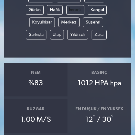
Gürün
Hafik
İmranlı
Kangal
Koyulhisar
Merkez
Suşehri
Şarkışla
Ulaş
Yıldızeli
Zara
NEM
BASINÇ
%83
1012 HPA
hpa
RÜZGAR
EN DÜŞÜK / EN YÜKSEK
°
°
1.00 M/S
12
/ 30