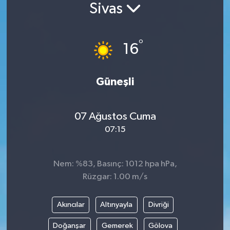
Sivas
Siyaset
°
Spor
16
Vefat Edenler
Güneşli
Video Galeri
07 Ağustos Cuma
Yaşam
07:15
Nem: %83, Basınç: 1012 hpa hPa,
Rüzgar: 1.00 m/s
Akıncılar
Altınyayla
Divriği
Doğanşar
Gemerek
Gölova