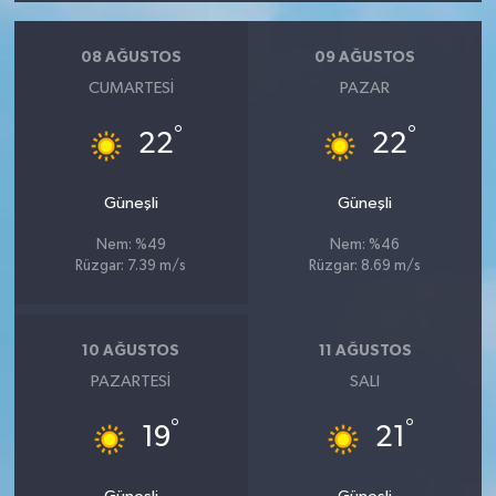
08 AĞUSTOS
09 AĞUSTOS
CUMARTESI
PAZAR
°
°
22
22
Güneşli
Güneşli
Nem: %49
Nem: %46
Rüzgar: 7.39 m/s
Rüzgar: 8.69 m/s
10 AĞUSTOS
11 AĞUSTOS
PAZARTESI
SALI
°
°
19
21