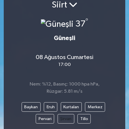
Siirt
Siyaset
°
37
Spor
Güneşli
Vefat Edenler
Video Galeri
08 Ağustos Cumartesi
17:00
Yaşam
Nem: %12, Basınç: 1000 hpa hPa,
Rüzgar: 5.81 m/s
Baykan
Eruh
Kurtalan
Merkez
Pervari
Şirvan
Tillo