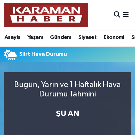
Asayiş
Nöbetçi Eczaneler
Asayiş
Yaşam
Gündem
Siyaset
Ekonomi
S
Bilim - Teknoloji
Hava Durumu
Eğitim
Karaman Namaz Vakitleri
Siirt Hava Durumu
Ekonomi
Trafik Durumu
Bugün, Yarın ve 1 Haftalık Hava
Foto Galeri
Süper Lig Puan Durumu ve Fikstür
Durumu Tahmini
Gündem
Tüm Manşetler
ŞU AN
Kültür Sanat
Son Dakika Haberleri
Sağlık
Haber Arşivi