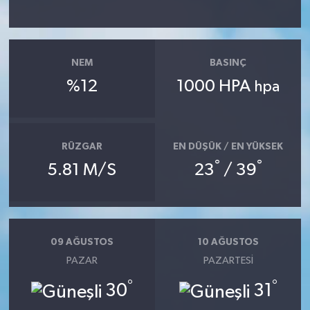
NEM
BASINÇ
%12
1000 HPA
hpa
RÜZGAR
EN DÜŞÜK / EN YÜKSEK
°
°
5.81 M/S
23
/ 39
09 AĞUSTOS
10 AĞUSTOS
PAZAR
PAZARTESI
°
°
30
31