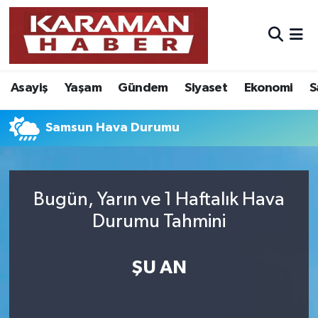
Asayiş
Nöbetçi Eczaneler
Asayiş
Yaşam
Gündem
Siyaset
Ekonomi
S
Bilim - Teknoloji
Hava Durumu
Eğitim
Karaman Namaz Vakitleri
Samsun Hava Durumu
Ekonomi
Trafik Durumu
Bugün, Yarın ve 1 Haftalık Hava
Foto Galeri
Süper Lig Puan Durumu ve Fikstür
Durumu Tahmini
Gündem
Tüm Manşetler
ŞU AN
Kültür Sanat
Son Dakika Haberleri
Sağlık
Haber Arşivi