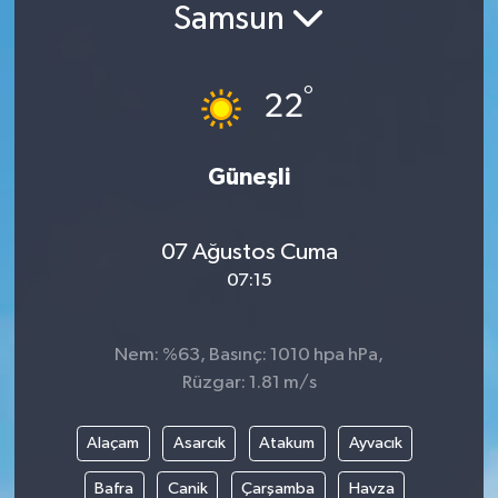
Samsun
Siyaset
°
Spor
22
Vefat Edenler
Güneşli
Video Galeri
07 Ağustos Cuma
Yaşam
07:15
Nem: %63, Basınç: 1010 hpa hPa,
Rüzgar: 1.81 m/s
Alaçam
Asarcık
Atakum
Ayvacık
Bafra
Canik
Çarşamba
Havza