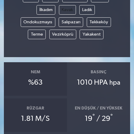
İlkadım
Kavak
Ladik
Ondokuzmayıs
Salıpazarı
Tekkeköy
Terme
Vezirköprü
Yakakent
NEM
BASINÇ
%63
1010 HPA
hpa
RÜZGAR
EN DÜŞÜK / EN YÜKSEK
°
°
1.81 M/S
19
/ 29