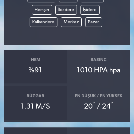
Hemşin
İkizdere
İyidere
Kalkandere
Merkez
Pazar
NEM
BASINÇ
%91
1010 HPA
hpa
RÜZGAR
EN DÜŞÜK / EN YÜKSEK
°
°
1.31 M/S
20
/ 24