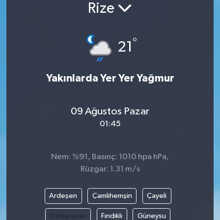
Rize
Siyaset
°
Spor
21
Vefat Edenler
Yakınlarda Yer Yer Yağmur
Video Galeri
09 Ağustos Pazar
Yaşam
01:45
Nem: %91, Basınç: 1010 hpa hPa,
Rüzgar: 1.31 m/s
Ardeşen
Çamlıhemşin
Çayeli
Derepazarı
Fındıklı
Güneysu