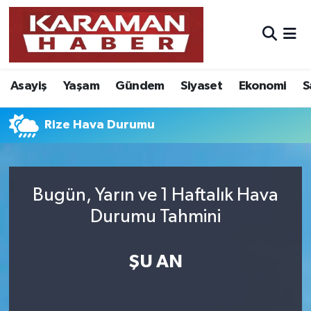
Asayiş
Nöbetçi Eczaneler
Asayiş
Yaşam
Gündem
Siyaset
Ekonomi
S
Bilim - Teknoloji
Hava Durumu
Eğitim
Karaman Namaz Vakitleri
Rize Hava Durumu
Ekonomi
Trafik Durumu
Bugün, Yarın ve 1 Haftalık Hava
Foto Galeri
Süper Lig Puan Durumu ve Fikstür
Durumu Tahmini
Gündem
Tüm Manşetler
ŞU AN
Kültür Sanat
Son Dakika Haberleri
Sağlık
Haber Arşivi