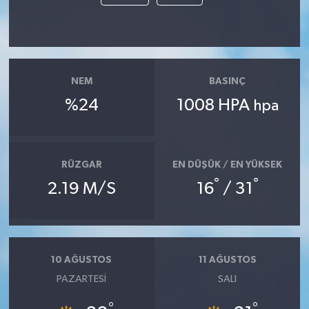
NEM
BASINÇ
%24
1008 HPA
hpa
RÜZGAR
EN DÜŞÜK / EN YÜKSEK
°
°
2.19 M/S
16
/ 31
10 AĞUSTOS
11 AĞUSTOS
PAZARTESI
SALI
°
°