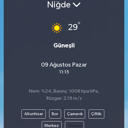
Niğde
Siyaset
°
Spor
29
Vefat Edenler
Güneşli
Video Galeri
09 Ağustos Pazar
Yaşam
11:15
Nem: %24, Basınç: 1008 hpa hPa,
Rüzgar: 2.19 m/s
Altunhisar
Bor
Çamardı
Çiftlik
Merkez
Ulukışla