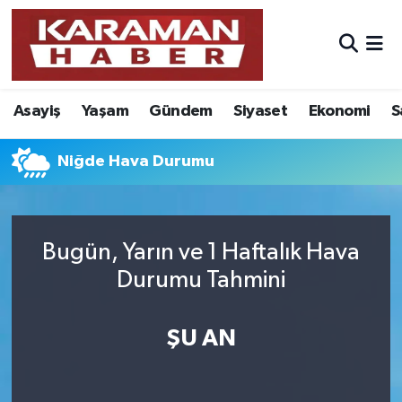
Asayiş
Nöbetçi Eczaneler
Asayiş
Yaşam
Gündem
Siyaset
Ekonomi
S
Bilim - Teknoloji
Hava Durumu
Eğitim
Karaman Namaz Vakitleri
Niğde Hava Durumu
Ekonomi
Trafik Durumu
Bugün, Yarın ve 1 Haftalık Hava
Foto Galeri
Süper Lig Puan Durumu ve Fikstür
Durumu Tahmini
Gündem
Tüm Manşetler
ŞU AN
Kültür Sanat
Son Dakika Haberleri
Sağlık
Haber Arşivi