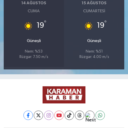
14 AĞUSTOS
15 AĞUSTOS
CUMA
CUMARTESI
°
°
19
19
Güneşli
Güneşli
Nem: %53
Nem: %51
Rüzgar: 7.50 m/s
Rüzgar: 4.00 m/s