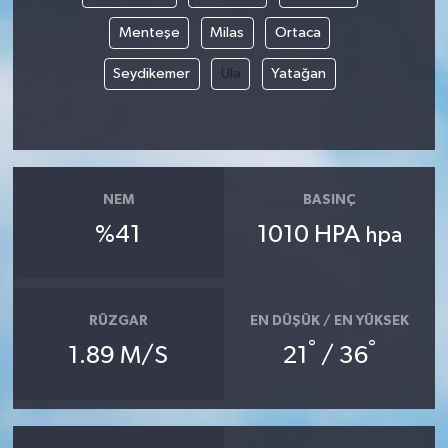
Menteşe
Milas
Ortaca
Seydikemer
Ula
Yatağan
NEM
BASINÇ
%41
1010 HPA
hpa
RÜZGAR
EN DÜŞÜK / EN YÜKSEK
°
°
1.89 M/S
21
/ 36