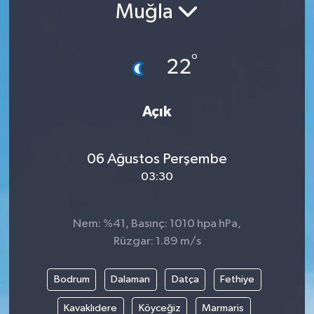
Muğla
Siyaset
°
Spor
22
Vefat Edenler
Açık
Video Galeri
06 Ağustos Perşembe
Yaşam
03:30
Nem: %41, Basınç: 1010 hpa hPa,
Rüzgar: 1.89 m/s
Bodrum
Dalaman
Datça
Fethiye
Kavaklıdere
Köyceğiz
Marmaris