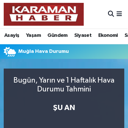
Asayiş
Nöbetçi Eczaneler
Asayiş
Yaşam
Gündem
Siyaset
Ekonomi
S
Bilim - Teknoloji
Hava Durumu
Eğitim
Karaman Namaz Vakitleri
Muğla Hava Durumu
Ekonomi
Trafik Durumu
Bugün, Yarın ve 1 Haftalık Hava
Foto Galeri
Süper Lig Puan Durumu ve Fikstür
Durumu Tahmini
Gündem
Tüm Manşetler
ŞU AN
Kültür Sanat
Son Dakika Haberleri
Sağlık
Haber Arşivi