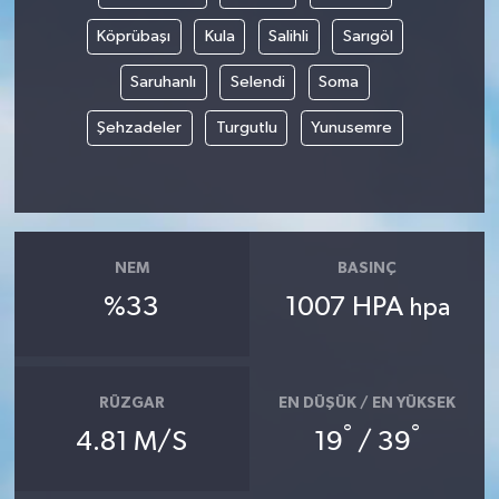
Köprübaşı
Kula
Salihli
Sarıgöl
Saruhanlı
Selendi
Soma
Şehzadeler
Turgutlu
Yunusemre
NEM
BASINÇ
%33
1007 HPA
hpa
RÜZGAR
EN DÜŞÜK / EN YÜKSEK
°
°
4.81 M/S
19
/ 39