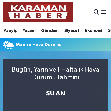
Asayiş
Nöbetçi Eczaneler
Asayiş
Yaşam
Gündem
Siyaset
Ekonomi
S
Bilim - Teknoloji
Hava Durumu
Eğitim
Karaman Namaz Vakitleri
Manisa Hava Durumu
Ekonomi
Trafik Durumu
Bugün, Yarın ve 1 Haftalık Hava
Foto Galeri
Süper Lig Puan Durumu ve Fikstür
Durumu Tahmini
Gündem
Tüm Manşetler
ŞU AN
Kültür Sanat
Son Dakika Haberleri
Sağlık
Haber Arşivi