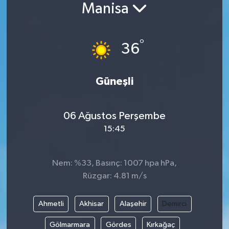
Manisa
Siyaset
°
Spor
36
Vefat Edenler
Güneşli
Video Galeri
06 Ağustos Perşembe
Yaşam
15:45
Nem: %33, Basınç: 1007 hpa hPa,
Rüzgar: 4.81 m/s
Ahmetli
Akhisar
Alaşehir
Demirci
Gölmarmara
Gördes
Kırkağaç