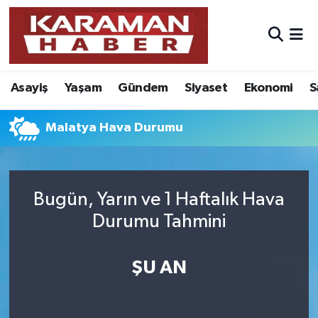
Asayiş
Nöbetçi Eczaneler
Asayiş
Yaşam
Gündem
Siyaset
Ekonomi
S
Bilim - Teknoloji
Hava Durumu
Eğitim
Karaman Namaz Vakitleri
Malatya Hava Durumu
Ekonomi
Trafik Durumu
Bugün, Yarın ve 1 Haftalık Hava
Foto Galeri
Süper Lig Puan Durumu ve Fikstür
Durumu Tahmini
Gündem
Tüm Manşetler
ŞU AN
Kültür Sanat
Son Dakika Haberleri
Sağlık
Haber Arşivi