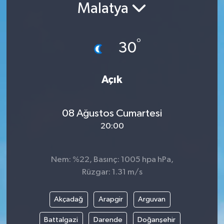
Malatya
Siyaset
°
Spor
30
Vefat Edenler
Açık
Video Galeri
08 Ağustos Cumartesi
Yaşam
20:00
Nem: %22, Basınç: 1005 hpa hPa,
Rüzgar: 1.31 m/s
Akçadağ
Arapgir
Arguvan
Battalgazi
Darende
Doğanşehir