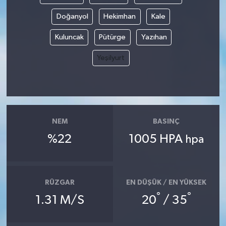
Doğanyol
Hekimhan
Kale
Kuluncak
Pütürge
Yazıhan
Yeşilyurt
NEM
BASINÇ
%22
1005 HPA
hpa
RÜZGAR
EN DÜŞÜK / EN YÜKSEK
°
°
1.31 M/S
20
/ 35