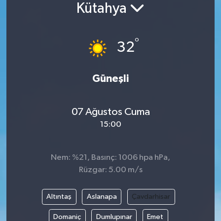
Kütahya
Siyaset
°
Spor
32
Vefat Edenler
Güneşli
Video Galeri
07 Ağustos Cuma
Yaşam
15:00
Nem: %21, Basınç: 1006 hpa hPa,
Rüzgar: 5.00 m/s
Altıntaş
Aslanapa
Çavdarhisar
Domaniç
Dumlupınar
Emet