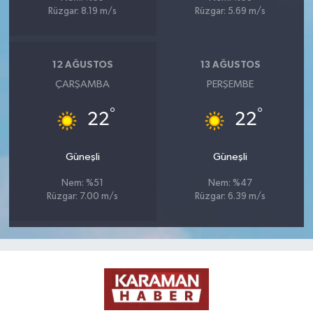
Rüzgar: 8.19 m/s
Rüzgar: 5.69 m/s
12 AĞUSTOS
13 AĞUSTOS
ÇARŞAMBA
PERŞEMBE
°
°
22
22
Güneşli
Güneşli
Nem: %51
Nem: %47
Rüzgar: 7.00 m/s
Rüzgar: 6.39 m/s