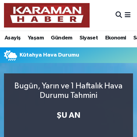
Asayiş
Nöbetçi Eczaneler
Asayiş
Yaşam
Gündem
Siyaset
Ekonomi
S
Bilim - Teknoloji
Hava Durumu
Eğitim
Karaman Namaz Vakitleri
Kütahya Hava Durumu
Ekonomi
Trafik Durumu
Bugün, Yarın ve 1 Haftalık Hava
Foto Galeri
Süper Lig Puan Durumu ve Fikstür
Durumu Tahmini
Gündem
Tüm Manşetler
ŞU AN
Kültür Sanat
Son Dakika Haberleri
Sağlık
Haber Arşivi