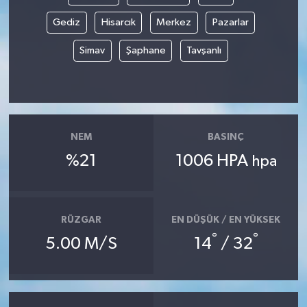
Gediz
Hisarcık
Merkez
Pazarlar
Simav
Şaphane
Tavşanlı
NEM
BASINÇ
%21
1006 HPA
hpa
RÜZGAR
EN DÜŞÜK / EN YÜKSEK
°
°
5.00 M/S
14
/ 32