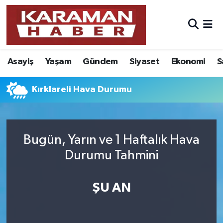
Asayiş
Nöbetçi Eczaneler
Asayiş
Yaşam
Gündem
Siyaset
Ekonomi
S
Bilim - Teknoloji
Hava Durumu
Eğitim
Karaman Namaz Vakitleri
Kırklareli Hava Durumu
Ekonomi
Trafik Durumu
Bugün, Yarın ve 1 Haftalık Hava
Foto Galeri
Süper Lig Puan Durumu ve Fikstür
Durumu Tahmini
Gündem
Tüm Manşetler
ŞU AN
Kültür Sanat
Son Dakika Haberleri
Sağlık
Haber Arşivi