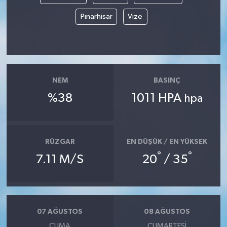
Pınarhisar
Vize
NEM
BASINÇ
%38
1011 HPA
hpa
RÜZGAR
EN DÜŞÜK / EN YÜKSEK
°
°
7.11 M/S
20
/ 35
07 AĞUSTOS
08 AĞUSTOS
CUMA
CUMARTESI