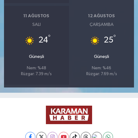
11 AĞUSTOS
12 AĞUSTOS
SALI
ÇARŞAMBA
°
°
24
25
Güneşli
Güneşli
Nem: %48
Nem: %46
Rüzgar: 7.39 m/s
Rüzgar: 7.69 m/s