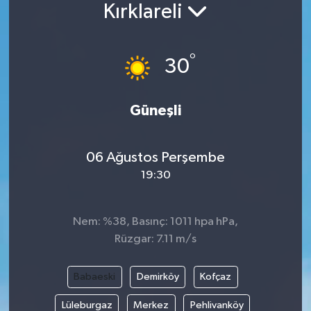
Kırklareli
Siyaset
°
Spor
30
Vefat Edenler
Güneşli
Video Galeri
06 Ağustos Perşembe
Yaşam
19:30
Nem: %38, Basınç: 1011 hpa hPa,
Rüzgar: 7.11 m/s
Babaeski
Demirköy
Kofçaz
Lüleburgaz
Merkez
Pehlivanköy