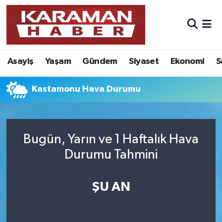
Asayiş
Nöbetçi Eczaneler
Asayiş
Yaşam
Gündem
Siyaset
Ekonomi
S
Bilim - Teknoloji
Hava Durumu
Eğitim
Karaman Namaz Vakitleri
Kastamonu Hava Durumu
Ekonomi
Trafik Durumu
Bugün, Yarın ve 1 Haftalık Hava
Foto Galeri
Süper Lig Puan Durumu ve Fikstür
Durumu Tahmini
Gündem
Tüm Manşetler
ŞU AN
Kültür Sanat
Son Dakika Haberleri
Sağlık
Haber Arşivi