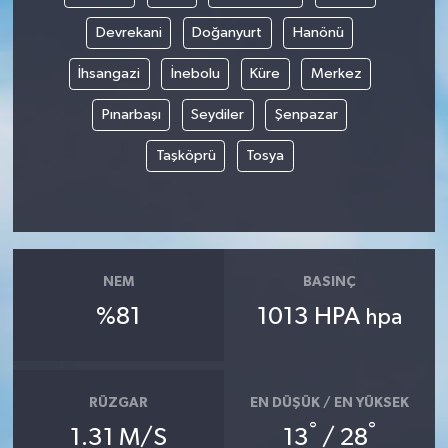
Devrekani
Doğanyurt
Hanönü
İhsangazi
İnebolu
Küre
Merkez
Pınarbaşı
Seydiler
Şenpazar
Taşköprü
Tosya
NEM
BASINÇ
%81
1013 HPA
hpa
RÜZGAR
EN DÜŞÜK / EN YÜKSEK
°
°
1.31 M/S
13
/ 28