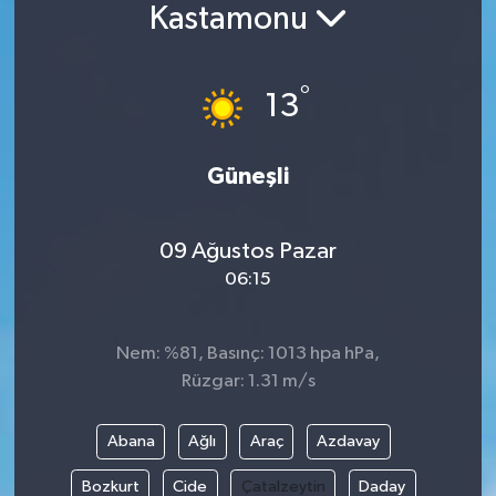
Kastamonu
Siyaset
°
Spor
13
Vefat Edenler
Güneşli
Video Galeri
09 Ağustos Pazar
Yaşam
06:15
Nem: %81, Basınç: 1013 hpa hPa,
Rüzgar: 1.31 m/s
Abana
Ağlı
Araç
Azdavay
Bozkurt
Cide
Çatalzeytin
Daday