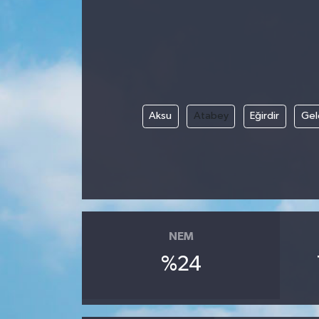
Siyaset
Spor
Vefat Edenler
Aksu
Atabey
Eğirdir
Gel
Video Galeri
Yaşam
NEM
%24