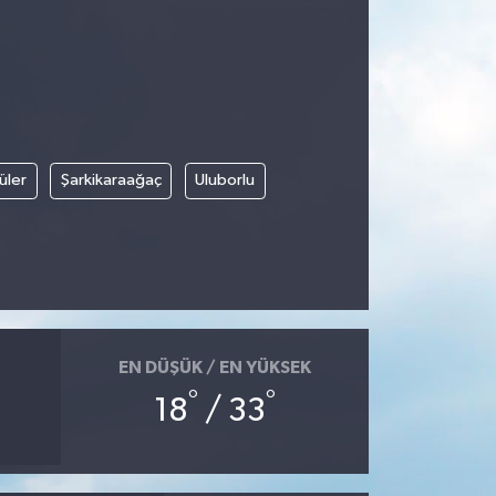
üler
Şarkikaraağaç
Uluborlu
EN DÜŞÜK / EN YÜKSEK
°
°
18
/ 33