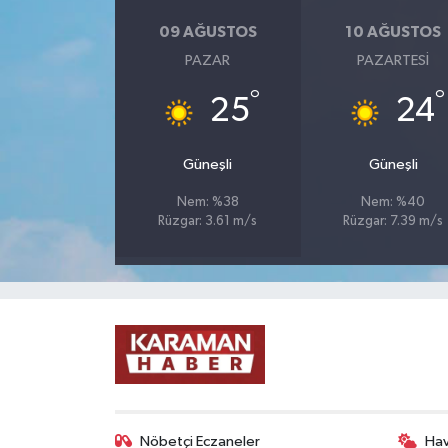
09 AĞUSTOS
10 AĞUSTOS
PAZAR
PAZARTESI
°
°
25
24
Güneşli
Güneşli
Nem: %38
Nem: %40
Rüzgar: 3.61 m/s
Rüzgar: 7.39 m/s
Nöbetçi Eczaneler
Ha