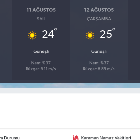
11 AĞUSTOS
12 AĞUSTOS
SALI
ÇARŞAMBA
°
°
24
25
Güneşli
Güneşli
Nem: %37
Nem: %37
Rüzgar: 6.11 m/s
Rüzgar: 6.89 m/s
va Durumu
Karaman Namaz Vakitleri