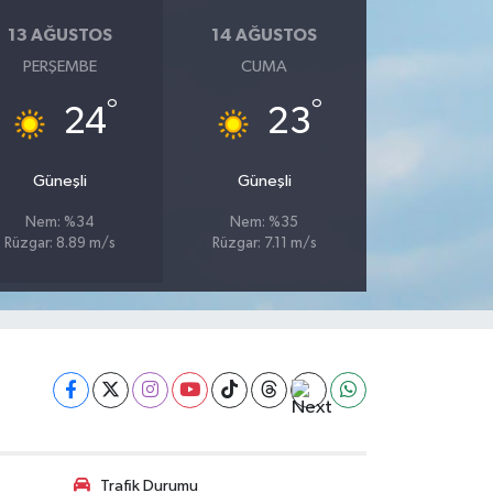
13 AĞUSTOS
14 AĞUSTOS
PERŞEMBE
CUMA
°
°
24
23
Güneşli
Güneşli
Nem: %34
Nem: %35
Rüzgar: 8.89 m/s
Rüzgar: 7.11 m/s
Trafik Durumu