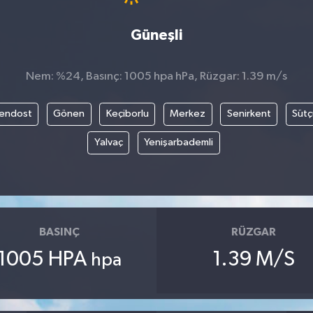
Güneşli
Nem: %24, Basınç: 1005 hpa hPa, Rüzgar: 1.39 m/s
endost
Gönen
Keçiborlu
Merkez
Senirkent
Sütç
Yalvaç
Yenişarbademli
BASINÇ
RÜZGAR
1005 HPA
1.39 M/S
hpa