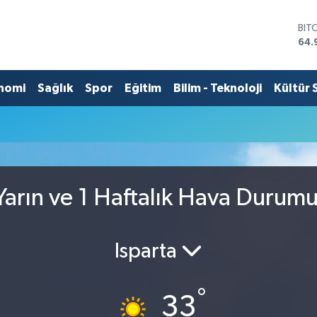
BIT
64.
DO
47,
EU
nomi
Sağlık
Spor
Eğitim
Bilim - Teknoloji
Kültür 
55,
STE
64,
GRA
666
BİS
13.
arın ve 1 Haftalık Hava Durum
Isparta
°
33