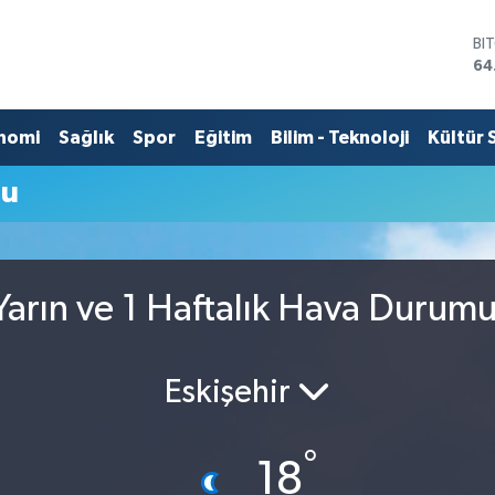
BI
64
DO
47
EU
nomi
Sağlık
Spor
Eğitim
Bilim - Teknoloji
Kültür 
55
ST
mu
64
GR
65
Bİ
13
arın ve 1 Haftalık Hava Durum
Eskişehir
°
18