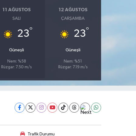
11 AĞUSTOS
12 AĞUSTOS
SALI
ÇARŞAMBA
°
°
23
23
Güneşli
Güneşli
Nem: %58
Nem: %51
Rüzgar: 7.50 m/s
Rüzgar: 7.19 m/s
Trafik Durumu