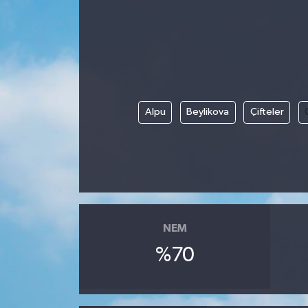
Siyaset
Spor
Vefat Edenler
Alpu
Beylikova
Çifteler
Video Galeri
Yaşam
NEM
%70