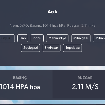
Açık
Nem: %70, Basınç: 1014 hpa hPa, Rüzgar: 2.11 m/s
Günyüzü
Han
İnönü
Mahmudiye
Mihalgazi
Mihalı
Seyitgazi
Sivrihisar
Tepebaşı
BASINÇ
RÜZGAR
1014 HPA
2.11 M/S
hpa