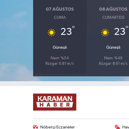
07 AĞUSTOS
08 AĞUSTOS
CUMA
CUMARTESI
°
°
23
23
Güneşli
Güneşli
Nem: %54
Nem: %49
Rüzgar: 6.81 m/s
Rüzgar: 8.61 m/s
Nöbetçi Eczaneler
Ha