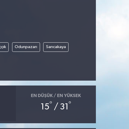
ççık
Odunpazarı
Sarıcakaya
EN DÜŞÜK / EN YÜKSEK
°
°
15
/ 31