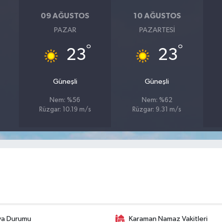
09 AĞUSTOS
10 AĞUSTOS
PAZAR
PAZARTESI
°
°
23
23
Güneşli
Güneşli
Nem: %56
Nem: %62
Rüzgar: 10.19 m/s
Rüzgar: 9.31 m/s
va Durumu
Karaman Namaz Vakitleri