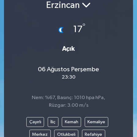
Erzincan
Siyaset
°
Spor
17
Vefat Edenler
Açık
Video Galeri
06 Ağustos Perşembe
Yaşam
23:30
Nem: %67, Basınç: 1010 hpa hPa,
Rüzgar: 3.00 m/s
Çayırlı
İliç
Kemah
Kemaliye
Merkez
Otlukbeli
Refahiye