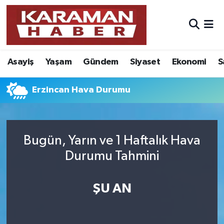
Asayiş
Nöbetçi Eczaneler
Asayiş
Yaşam
Gündem
Siyaset
Ekonomi
S
Bilim - Teknoloji
Hava Durumu
Eğitim
Karaman Namaz Vakitleri
Erzincan Hava Durumu
Ekonomi
Trafik Durumu
Bugün, Yarın ve 1 Haftalık Hava
Foto Galeri
Süper Lig Puan Durumu ve Fikstür
Durumu Tahmini
Gündem
Tüm Manşetler
ŞU AN
Kültür Sanat
Son Dakika Haberleri
Sağlık
Haber Arşivi