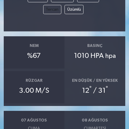
Tercan
Üzümlü
NEM
BASINÇ
%67
1010 HPA
hpa
RÜZGAR
EN DÜŞÜK / EN YÜKSEK
°
°
3.00 M/S
12
/ 31
07 AĞUSTOS
08 AĞUSTOS
CUMA
CUMARTESI