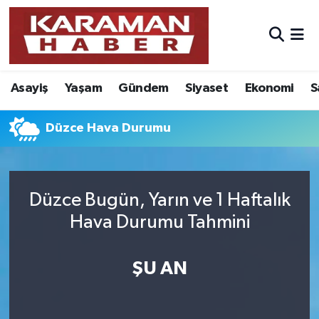
Asayiş
Nöbetçi Eczaneler
Asayiş
Yaşam
Gündem
Siyaset
Ekonomi
S
Bilim - Teknoloji
Hava Durumu
Eğitim
Karaman Namaz Vakitleri
Düzce Hava Durumu
Ekonomi
Trafik Durumu
Düzce Bugün, Yarın ve 1 Haftalık
Foto Galeri
Süper Lig Puan Durumu ve Fikstür
Hava Durumu Tahmini
Gündem
Tüm Manşetler
ŞU AN
Kültür Sanat
Son Dakika Haberleri
Sağlık
Haber Arşivi