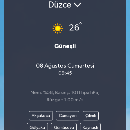
Düzce
Siyaset
°
Spor
26
Vefat Edenler
Güneşli
Video Galeri
08 Ağustos Cumartesi
Yaşam
09:45
Nem: %58, Basınç: 1011 hpa hPa,
Rüzgar: 1.00 m/s
Akçakoca
Cumayeri
Çilimli
Gölyaka
Gümüşova
Kaynaşlı