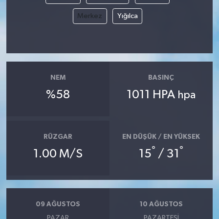
Merkez
Yığılca
NEM
BASINÇ
%58
1011 HPA
hpa
RÜZGAR
EN DÜŞÜK / EN YÜKSEK
°
°
1.00 M/S
15
/ 31
09 AĞUSTOS
10 AĞUSTOS
PAZAR
PAZARTESI