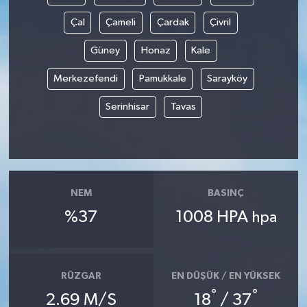
Çal
Çameli
Çardak
Çivril
Güney
Honaz
Kale
Merkezefendi
Pamukkale
Sarayköy
Serinhisar
Tavas
NEM
BASINÇ
%37
1008 HPA
hpa
RÜZGAR
EN DÜŞÜK / EN YÜKSEK
°
°
2.69 M/S
18
/ 37