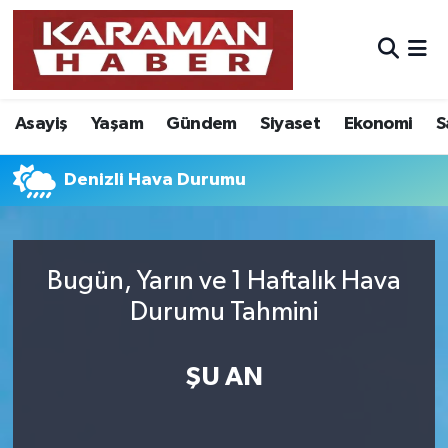
Asayiş
Nöbetçi Eczaneler
Asayiş
Yaşam
Gündem
Siyaset
Ekonomi
S
Bilim - Teknoloji
Hava Durumu
Eğitim
Karaman Namaz Vakitleri
Denizli Hava Durumu
Ekonomi
Trafik Durumu
Bugün, Yarın ve 1 Haftalık Hava
Foto Galeri
Süper Lig Puan Durumu ve Fikstür
Durumu Tahmini
Gündem
Tüm Manşetler
ŞU AN
Kültür Sanat
Son Dakika Haberleri
Sağlık
Haber Arşivi