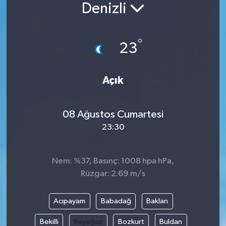
Denizli
Siyaset
°
Spor
23
Vefat Edenler
Açık
Video Galeri
08 Ağustos Cumartesi
Yaşam
23:30
Nem: %37, Basınç: 1008 hpa hPa,
Rüzgar: 2.69 m/s
Acıpayam
Babadağ
Baklan
Bekilli
Beyağaç
Bozkurt
Buldan