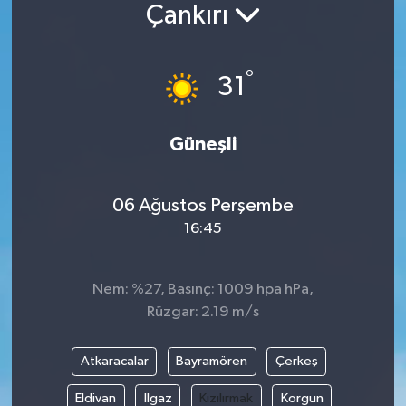
Çankırı
Siyaset
°
Spor
31
Vefat Edenler
Güneşli
Video Galeri
06 Ağustos Perşembe
Yaşam
16:45
Nem: %27, Basınç: 1009 hpa hPa,
Rüzgar: 2.19 m/s
Atkaracalar
Bayramören
Çerkeş
Eldivan
Ilgaz
Kızılırmak
Korgun