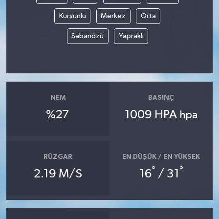
Kurşunlu
Merkez
Orta
Şabanözü
Yapraklı
NEM
BASINÇ
%27
1009 HPA
hpa
RÜZGAR
EN DÜŞÜK / EN YÜKSEK
°
°
2.19 M/S
16
/ 31