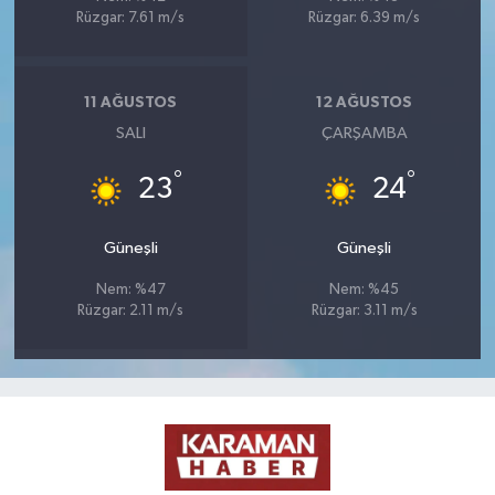
Rüzgar: 7.61 m/s
Rüzgar: 6.39 m/s
11 AĞUSTOS
12 AĞUSTOS
SALI
ÇARŞAMBA
°
°
23
24
Güneşli
Güneşli
Nem: %47
Nem: %45
Rüzgar: 2.11 m/s
Rüzgar: 3.11 m/s