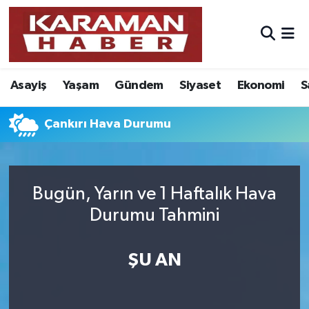
Asayiş
Nöbetçi Eczaneler
Asayiş
Yaşam
Gündem
Siyaset
Ekonomi
S
Bilim - Teknoloji
Hava Durumu
Eğitim
Karaman Namaz Vakitleri
Çankırı Hava Durumu
Ekonomi
Trafik Durumu
Bugün, Yarın ve 1 Haftalık Hava
Foto Galeri
Süper Lig Puan Durumu ve Fikstür
Durumu Tahmini
Gündem
Tüm Manşetler
ŞU AN
Kültür Sanat
Son Dakika Haberleri
Sağlık
Haber Arşivi