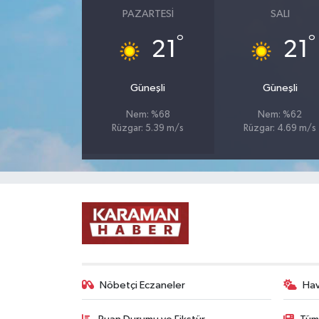
PAZARTESI
SALI
°
°
21
21
Güneşli
Güneşli
Nem: %68
Nem: %62
Rüzgar: 5.39 m/s
Rüzgar: 4.69 m/s
Nöbetçi Eczaneler
Ha