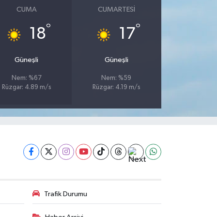
CUMA
CUMARTESI
°
°
18
17
Güneşli
Güneşli
Nem: %67
Nem: %59
Rüzgar: 4.89 m/s
Rüzgar: 4.19 m/s
Trafik Durumu