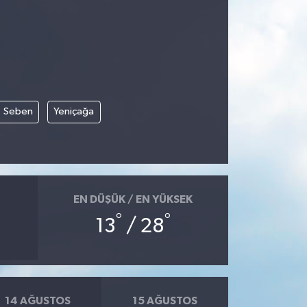
Seben
Yeniçağa
EN DÜŞÜK / EN YÜKSEK
°
°
13
/ 28
14 AĞUSTOS
15 AĞUSTOS