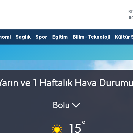
B
6
D
4
E
nomi
Sağlık
Spor
Eğitim
Bilim - Teknoloji
Kültür 
5
S
6
G
6
B
1
arın ve 1 Haftalık Hava Durum
Bolu
°
15