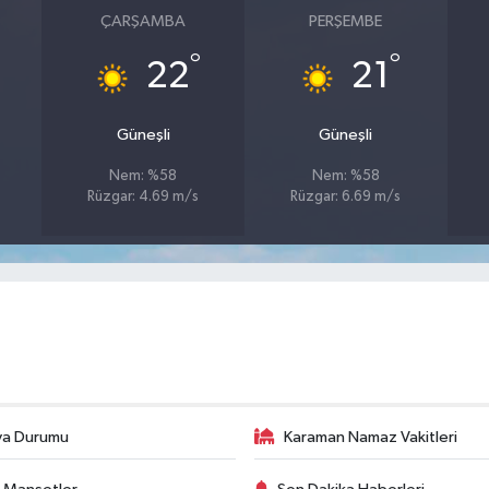
ÇARŞAMBA
PERŞEMBE
°
°
22
21
Güneşli
Güneşli
Nem: %58
Nem: %58
Rüzgar: 4.69 m/s
Rüzgar: 6.69 m/s
va Durumu
Karaman Namaz Vakitleri