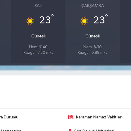
SALI
ÇARŞAMBA
°
°
23
23
Güneşli
Güneşli
Nem: %40
Nem: %30
Rüzgar: 7.50 m/s
Rüzgar: 6.89 m/s
va Durumu
Karaman Namaz Vakitleri