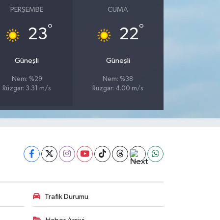
PERŞEMBE
CUMA
°
°
23
22
Güneşli
Güneşli
Nem: %29
Nem: %38
Rüzgar: 3.31 m/s
Rüzgar: 4.00 m/s
Trafik Durumu