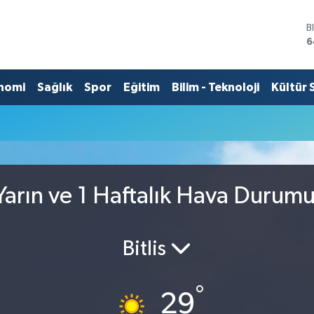
B
6
D
4
E
nomi
Sağlık
Spor
Eğitim
Bilim - Teknoloji
Kültür 
5
S
6
G
6
B
1
arın ve 1 Haftalık Hava Durum
Bitlis
°
29