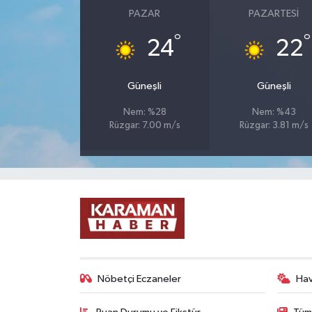
PAZAR
PAZARTESI
°
°
24
22
Güneşli
Güneşli
Nem: %28
Nem: %43
Rüzgar: 7.00 m/s
Rüzgar: 3.81 m/s
Nöbetçi Eczaneler
Ha