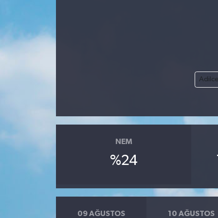
Siyaset
Spor
Vefat Edenler
Adilc
Video Galeri
Yaşam
NEM
%24
09 AĞUSTOS
10 AĞUSTOS