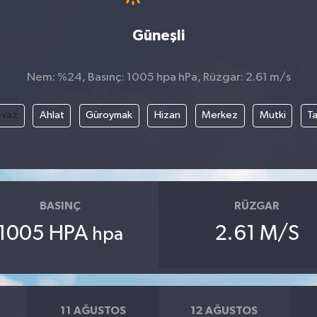
Güneşli
Nem: %24, Basınç: 1005 hpa hPa, Rüzgar: 2.61 m/s
evaz
Ahlat
Güroymak
Hizan
Merkez
Mutki
T
BASINÇ
RÜZGAR
1005 HPA
2.61 M/S
hpa
11 AĞUSTOS
12 AĞUSTOS