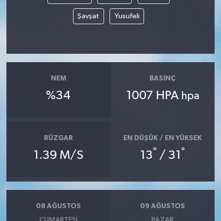
Şavşat
Yusufeli
NEM
BASINÇ
%34
1007 HPA
hpa
RÜZGAR
EN DÜŞÜK / EN YÜKSEK
°
°
1.39 M/S
13
/ 31
08 AĞUSTOS
09 AĞUSTOS
CUMARTESI
PAZAR