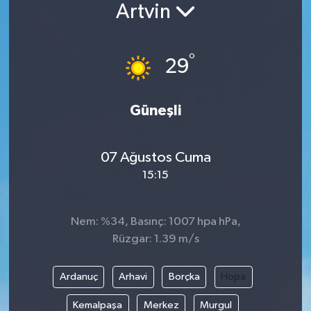
Artvin
Siyaset
°
Spor
29
Vefat Edenler
Güneşli
Video Galeri
07 Ağustos Cuma
Yaşam
15:15
Nem: %34, Basınç: 1007 hpa hPa,
Rüzgar: 1.39 m/s
Ardanuç
Arhavi
Borçka
Hopa
Kemalpaşa
Merkez
Murgul