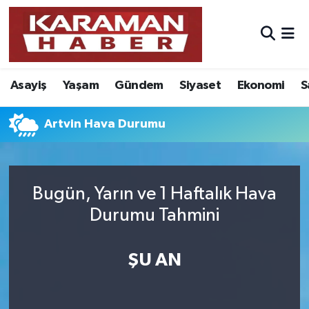
Asayiş
Nöbetçi Eczaneler
Asayiş
Yaşam
Gündem
Siyaset
Ekonomi
S
Bilim - Teknoloji
Hava Durumu
Eğitim
Karaman Namaz Vakitleri
Artvin Hava Durumu
Ekonomi
Trafik Durumu
Bugün, Yarın ve 1 Haftalık Hava
Foto Galeri
Süper Lig Puan Durumu ve Fikstür
Durumu Tahmini
Gündem
Tüm Manşetler
ŞU AN
Kültür Sanat
Son Dakika Haberleri
Sağlık
Haber Arşivi