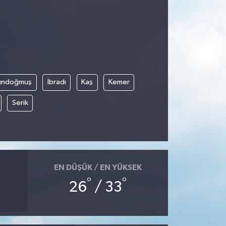
ündoğmuş
İbradı
Kaş
Kemer
Serik
EN DÜŞÜK / EN YÜKSEK
°
°
26
/ 33