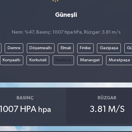
Güneşli
Nem: %47, Basınç: 1007 hpa hPa, Rüzgar: 3.81 m/s
Demre
Döşemealtı
Elmalı
Finike
Gazipaşa
G
Konyaaltı
Korkuteli
Kumluca
Manavgat
Muratpaşa
BASINÇ
RÜZGAR
1007 HPA
3.81 M/S
hpa