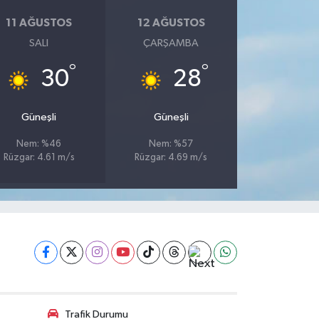
11 AĞUSTOS
12 AĞUSTOS
SALI
ÇARŞAMBA
°
°
30
28
Güneşli
Güneşli
Nem: %46
Nem: %57
Rüzgar: 4.61 m/s
Rüzgar: 4.69 m/s
Trafik Durumu