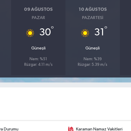
09 AĞUSTOS
10 AĞUSTOS
PAZAR
PAZARTESI
°
°
30
31
Güneşli
Güneşli
Nem: %51
Nem: %39
Rüzgar: 4.11 m/s
Rüzgar: 5.39 m/s
va Durumu
Karaman Namaz Vakitleri