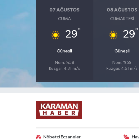
07 AĞUSTOS
08 AĞUSTOS
CUMA
CUMARTESI
°
°
29
29
Güneşli
Güneşli
Nem: %58
Nem: %59
Rüzgar: 4.31 m/s
Rüzgar: 4.61 m/s
Nöbetçi Eczaneler
Ha