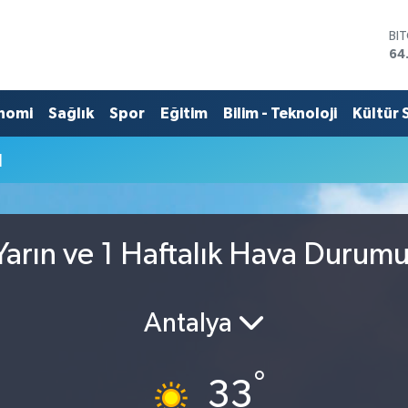
BI
64
DO
47
EU
nomi
Sağlık
Spor
Eğitim
Bilim - Teknoloji
Kültür 
55
ST
u
64
GR
65
Bİ
13
arın ve 1 Haftalık Hava Durum
Antalya
°
33