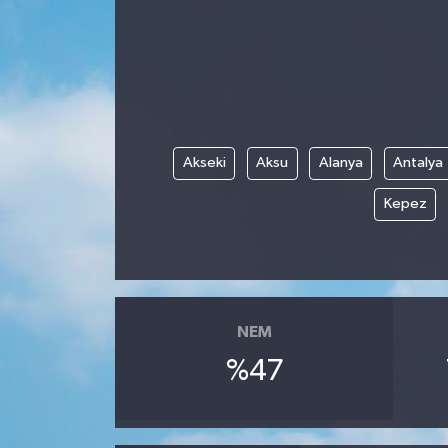
Siyaset
Spor
Vefat Edenler
Akseki
Aksu
Alanya
Antalya
Video Galeri
Kepez
Yaşam
NEM
%47