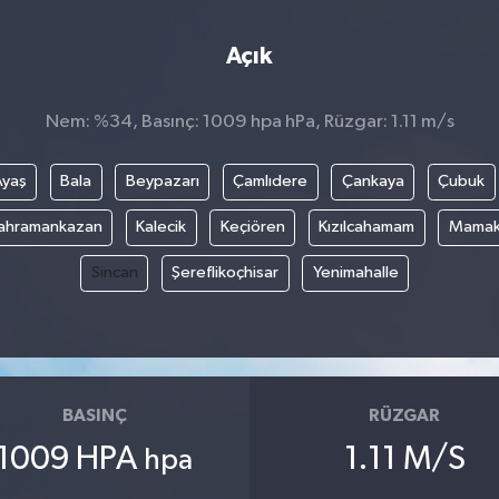
Açık
Nem: %34, Basınç: 1009 hpa hPa, Rüzgar: 1.11 m/s
Ayaş
Bala
Beypazarı
Çamlıdere
Çankaya
Çubuk
ahramankazan
Kalecik
Keçiören
Kızılcahamam
Mama
Sincan
Şereflikoçhisar
Yenimahalle
BASINÇ
RÜZGAR
1009 HPA
1.11 M/S
hpa