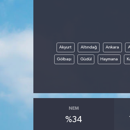
Siyaset
Spor
Vefat Edenler
Akyurt
Altındağ
Ankara
Video Galeri
Gölbaşı
Güdül
Haymana
K
Yaşam
NEM
%34