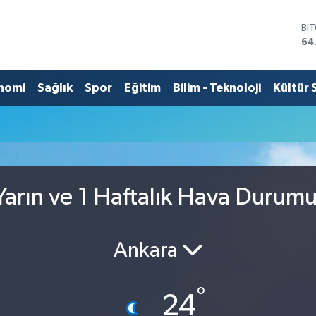
BI
64
DO
47
EU
nomi
Sağlık
Spor
Eğitim
Bilim - Teknoloji
Kültür 
55
ST
64
GR
65
Bİ
13
arın ve 1 Haftalık Hava Durum
Ankara
°
24