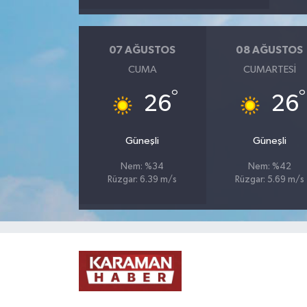
07 AĞUSTOS
08 AĞUSTOS
CUMA
CUMARTESI
°
°
26
26
Güneşli
Güneşli
Nem: %34
Nem: %42
Rüzgar: 6.39 m/s
Rüzgar: 5.69 m/s