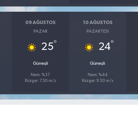
09 AĞUSTOS
10 AĞUSTOS
PAZAR
PAZARTESI
°
°
25
24
Güneşli
Güneşli
Nem: %37
Nem: %44
Rüzgar: 7.50 m/s
Rüzgar: 9.50 m/s