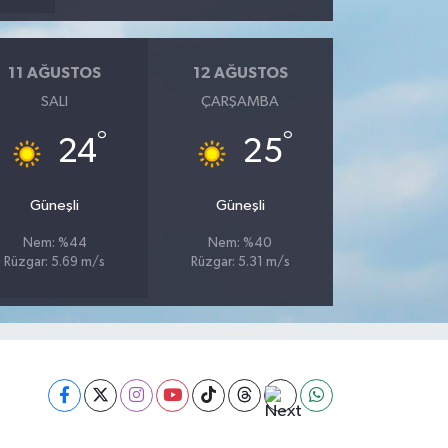
11 AĞUSTOS
12 AĞUSTOS
SALI
ÇARŞAMBA
°
°
24
25
Güneşli
Güneşli
Nem: %44
Nem: %40
Rüzgar: 5.69 m/s
Rüzgar: 5.31 m/s