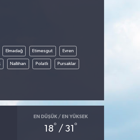
Elmadağ
Etimesgut
Evren
k
Nallıhan
Polatlı
Pursaklar
EN DÜŞÜK / EN YÜKSEK
°
°
18
/ 31