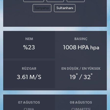
Sarıyahşi
Sultanhanı
NEM
BASINÇ
%23
1008 HPA
hpa
RÜZGAR
EN DÜŞÜK / EN YÜKSEK
°
°
3.61 M/S
19
/ 32
07 AĞUSTOS
08 AĞUSTOS
CUMA
CUMARTESI