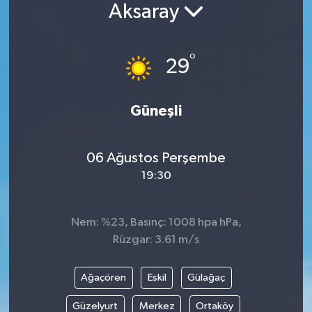
Aksaray
Siyaset
°
Spor
29
Vefat Edenler
Güneşli
Video Galeri
06 Ağustos Perşembe
Yaşam
19:30
Nem: %23, Basınç: 1008 hpa hPa,
Rüzgar: 3.61 m/s
Ağaçören
Eskil
Gülağaç
Güzelyurt
Merkez
Ortaköy