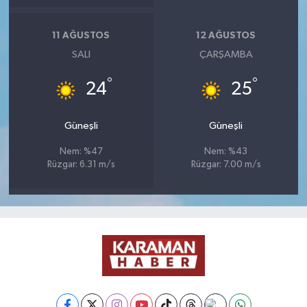
11 AĞUSTOS
12 AĞUSTOS
SALI
ÇARŞAMBA
°
°
24
25
Güneşli
Güneşli
Nem: %47
Nem: %43
Rüzgar: 6.31 m/s
Rüzgar: 7.00 m/s