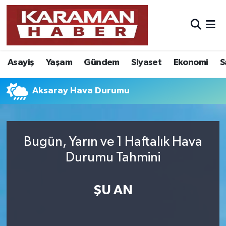
Asayiş
Nöbetçi Eczaneler
Asayiş
Yaşam
Gündem
Siyaset
Ekonomi
S
Bilim - Teknoloji
Hava Durumu
Eğitim
Karaman Namaz Vakitleri
Aksaray Hava Durumu
Ekonomi
Trafik Durumu
Bugün, Yarın ve 1 Haftalık Hava
Foto Galeri
Süper Lig Puan Durumu ve Fikstür
Durumu Tahmini
Gündem
Tüm Manşetler
ŞU AN
Kültür Sanat
Son Dakika Haberleri
Sağlık
Haber Arşivi