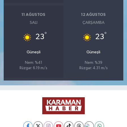
11 AĞUSTOS
12 AĞUSTOS
SALI
ÇARŞAMBA
°
°
23
23
Güneşli
Güneşli
Nem: %41
Nem: %39
Rüzgar: 6.19 m/s
Rüzgar: 4.31 m/s