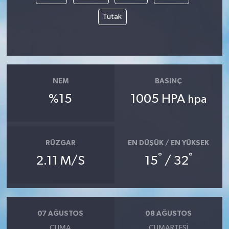
Tutak
NEM
BASINÇ
%15
1005 HPA
hpa
RÜZGAR
EN DÜŞÜK / EN YÜKSEK
°
°
2.11 M/S
15
/ 32
07 AĞUSTOS
08 AĞUSTOS
CUMA
CUMARTESI