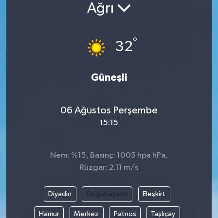
Ağrı
Siyaset
°
Spor
32
Vefat Edenler
Güneşli
Video Galeri
06 Ağustos Perşembe
Yaşam
15:15
Nem: %15, Basınç: 1005 hpa hPa,
Rüzgar: 2.11 m/s
Diyadin
Doğubayazıt
Eleşkirt
Hamur
Merkez
Patnos
Taşlıçay