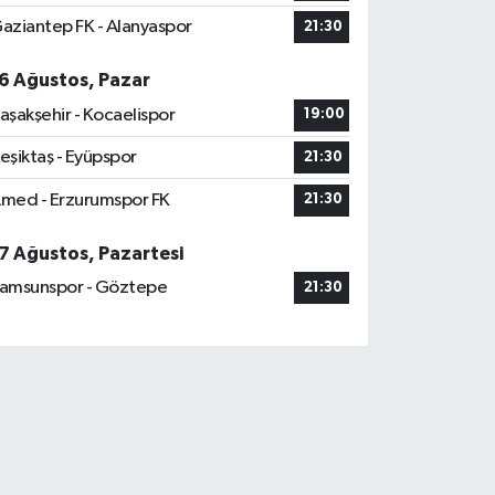
aziantep FK - Alanyaspor
21:30
6 Ağustos, Pazar
aşakşehir - Kocaelispor
19:00
eşiktaş - Eyüpspor
21:30
med - Erzurumspor FK
21:30
7 Ağustos, Pazartesi
amsunspor - Göztepe
21:30