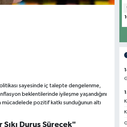
1
1
G
olitikası sayesinde iç talepte dengelenme,
1
enflasyon beklentilerinde iyileşme yaşandığını
K
la mücadelede pozitif katkı sunduğunun altı
K
G
 Sıkı Duruş Sürecek"