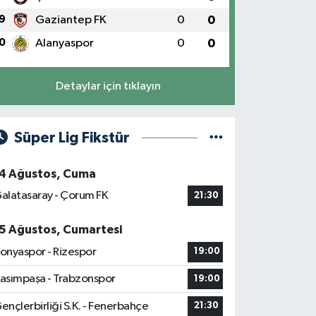
9
Gaziantep FK
0
0
0
Alanyaspor
0
0
Detaylar için tıklayın
Süper Lig Fikstür
4 Ağustos, Cuma
alatasaray - Çorum FK
21:30
5 Ağustos, Cumartesi
onyaspor - Rizespor
19:00
asımpaşa - Trabzonspor
19:00
ençlerbirliği S.K. - Fenerbahçe
21:30