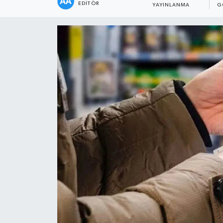
EDITÖR
YAYINLANMA
G
Siyaset
Spor
Vefat Edenler
Video Galeri
Yaşam