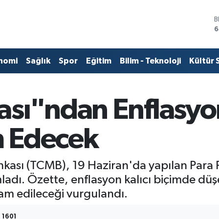
D
4
E
5
S
nomi
Sağlık
Spor
Eğitim
Bilim - Teknoloji
Kültür 
6
G
6
B
sı"ndan Enflasyon
1
B
6
 Edecek
ası (TCMB), 19 Haziran'da yapılan Para Po
ımladı. Özette, enflasyon kalıcı biçimde düş
vam edileceği vurgulandı.
1601