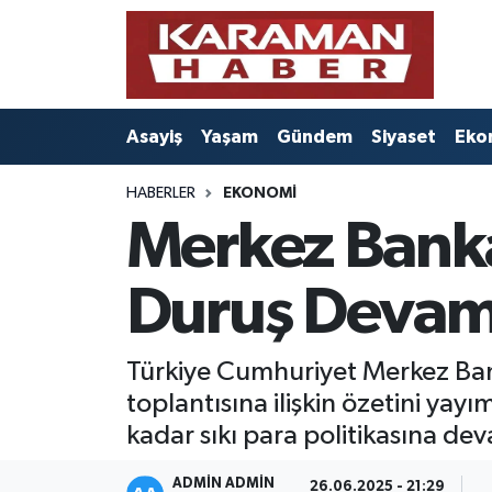
Asayiş
Nöbetçi Eczaneler
Asayiş
Yaşam
Gündem
Siyaset
Eko
Bilim - Teknoloji
Hava Durumu
HABERLER
EKONOMI
Eğitim
Karaman Namaz Vakitleri
Merkez Banka
Ekonomi
Trafik Durumu
Duruş Devam
Foto Galeri
Süper Lig Puan Durumu ve Fikstür
Gündem
Tüm Manşetler
Türkiye Cumhuriyet Merkez Bank
toplantısına ilişkin özetini yay
Kültür Sanat
Son Dakika Haberleri
kadar sıkı para politikasına de
Sağlık
Haber Arşivi
ADMIN ADMIN
26.06.2025 - 21:29