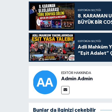
EDITÖRÜN SEÇTIĞI
8. KARAMAN U
BÜYÜK BİR CO
EDITÖRÜN SEÇTIĞI
Adli Mahkûm Y
“Eşit Adalet” 
EDITÖR HAKKINDA
Admin Admin
Bunlar da ilginizi çekebilir