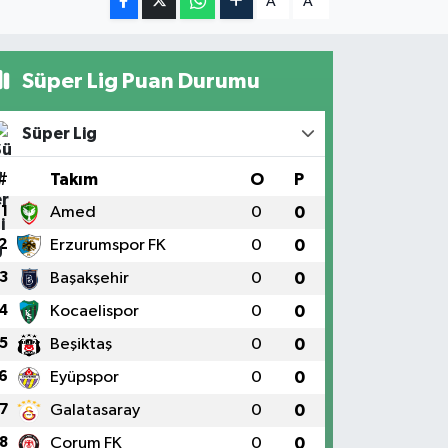
A
A
Süper Lig Puan Durumu
Süper Lig
#
Takım
O
P
1
Amed
0
0
2
Erzurumspor FK
0
0
3
Başakşehir
0
0
4
Kocaelispor
0
0
5
Beşiktaş
0
0
6
Eyüpspor
0
0
7
Galatasaray
0
0
8
Çorum FK
0
0