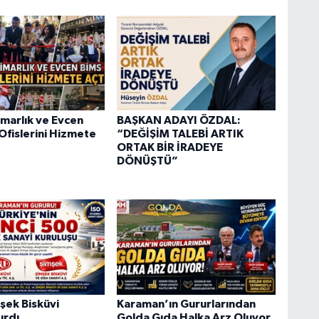
marlık ve Evcen
BAŞKAN ADAYI ÖZDAL:
Ofislerini Hizmete
“DEĞİŞİM TALEBİ ARTIK
ORTAK BİR İRADEYE
DÖNÜŞTÜ”
şek Bisküvi
Karaman’ın Gururlarından
ırdı
Golda Gıda Halka Arz Oluyor