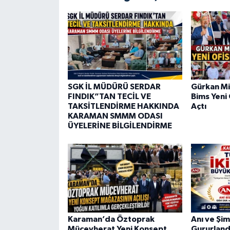
SGK İL MÜDÜRÜ SERDAR
Gürkan Mi
FINDIK”TAN TECİL VE
Bims Yeni 
TAKSİTLENDİRME HAKKINDA
Açtı
KARAMAN SMMM ODASI
ÜYELERİNE BİLGİLENDİRME
Karaman’da Öztoprak
Anı ve Şim
Mücevherat Yeni Konsept
Gururland