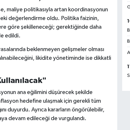
G
se, maliye politikasıyla artan koordinasyonun
i değerlendirme oldu. Politika faizinin,
1
ere göre şekilleneceği; gerektiğinde daha
B
e edildi.
B
yasalarında beklenmeyen gelişmeler olması
A
nabileceğini, likidite yönetiminde ise dikkatli
1
S
ullanılacak"
lasyonun ana eğilimini düşürecek şekilde
flasyon hedefine ulaşmak için gerekli tüm
ını duyurdu. Ayrıca kararların öngörülebilir,
ınmaya devam edileceği de vurgulandı.