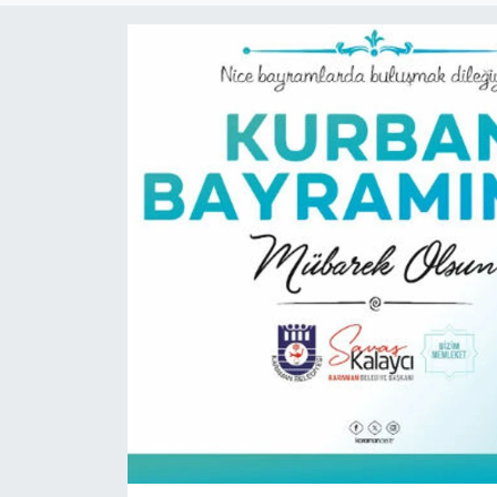
Siyaset
Spor
Vefat Edenler
Video Galeri
Yaşam