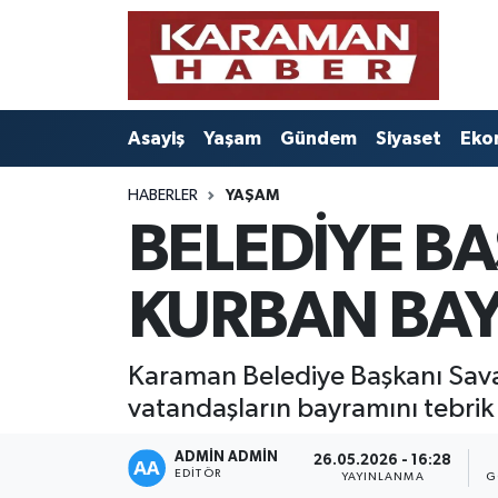
Asayiş
Nöbetçi Eczaneler
Asayiş
Yaşam
Gündem
Siyaset
Eko
Bilim - Teknoloji
Hava Durumu
HABERLER
YAŞAM
Eğitim
Karaman Namaz Vakitleri
BELEDİYE BA
Ekonomi
Trafik Durumu
KURBAN BAY
Foto Galeri
Süper Lig Puan Durumu ve Fikstür
Gündem
Tüm Manşetler
Karaman Belediye Başkanı Savaş
vatandaşların bayramını tebrik 
Kültür Sanat
Son Dakika Haberleri
ADMIN ADMIN
26.05.2026 - 16:28
EDITÖR
YAYINLANMA
G
Sağlık
Haber Arşivi