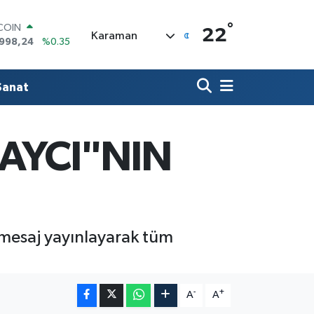
TCOIN
.998,24
%0.35
°
22
Karaman
LAR
,7436
%0.18
RO
,2510
%0.32
Sanat
RLİN
4811
%0.38
AM ALTIN
60.55
%0.03
LAYCI"NIN
T100
779
%-14
 mesaj yayınlayarak tüm
-
+
A
A