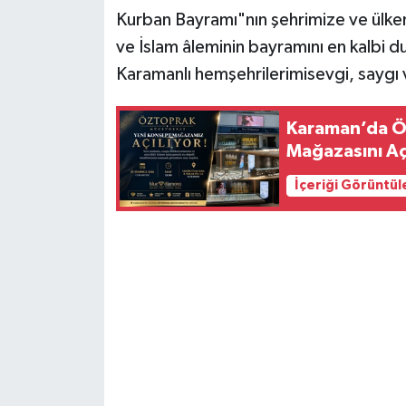
Kurban Bayramı"nın şehrimize ve ülkemi
ve İslam âleminin bayramını en kalbi d
Karamanlı hemşehrilerimisevgi, saygı
Karaman’da Ö
Mağazasını Aç
İçeriği Görüntül