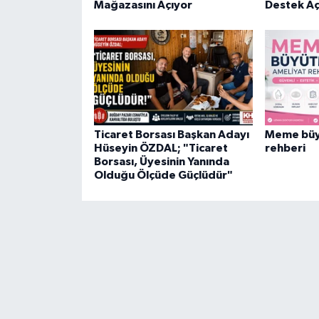
Mağazasını Açıyor
Destek Aç
Ticaret Borsası Başkan Adayı
Meme büy
Hüseyin ÖZDAL; "Ticaret
rehberi
Borsası, Üyesinin Yanında
Olduğu Ölçüde Güçlüdür"