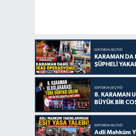
EDITÖRÜN SEÇTIĞI
KARAMAN DA D
ŞÜPHELİ YAKA
EDITÖRÜN SEÇTIĞI
8. KARAMAN U
BÜYÜK BİR CO
EDITÖRÜN SEÇTIĞI
Adli Mahkûm Y