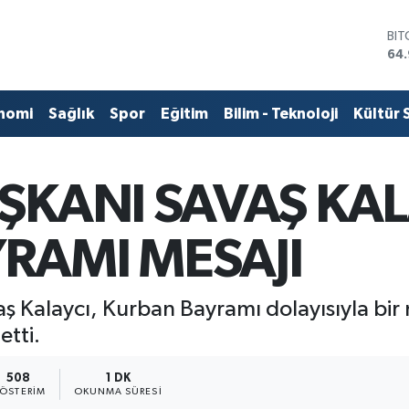
BI
64
DO
47
EU
55
nomi
Sağlık
Spor
Eğitim
Bilim - Teknoloji
Kültür 
STE
64,
GR
66
ŞKANI SAVAŞ KA
BİS
13.
RAMI MESAJI
 Kalaycı, Kurban Bayramı dolayısıyla bir
etti.
508
1 DK
ÖSTERIM
OKUNMA SÜRESI