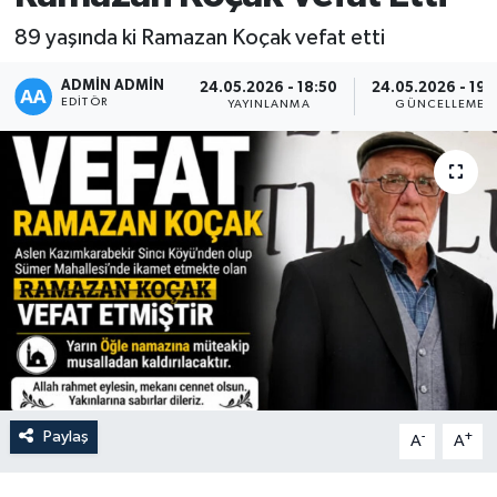
89 yaşında ki Ramazan Koçak vefat etti
Siyaset
ADMIN ADMIN
24.05.2026 - 18:50
24.05.2026 - 19:
Spor
EDITÖR
YAYINLANMA
GÜNCELLEME
Vefat Edenler
Video Galeri
Yaşam
Paylaş
-
+
A
A