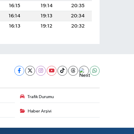
16:15
19:14
20:35
16:14
19:13
20:34
16:13
19:12
20:32
Trafik Durumu
Haber Arşivi