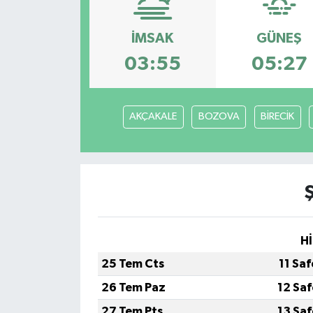
Siyaset
İMSAK
GÜNEŞ
03:55
05:27
Spor
Vefat Edenler
AKÇAKALE
BOZOVA
BİRECİK
Video Galeri
Yaşam
Hİ
25 Tem Cts
11 Sa
26 Tem Paz
12 Sa
27 Tem Pts
13 Sa