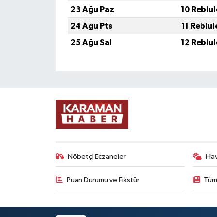
23 Ağu Paz
10 Rebiu
24 Ağu Pts
11 Rebiu
25 Ağu Sal
12 Rebiu
Nöbetçi Eczaneler
Ha
Puan Durumu ve Fikstür
Tüm