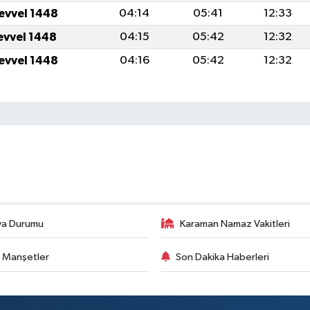
levvel 1448
04:14
05:41
12:33
levvel 1448
04:15
05:42
12:32
levvel 1448
04:16
05:42
12:32
va Durumu
Karaman Namaz Vakitleri
 Manşetler
Son Dakika Haberleri