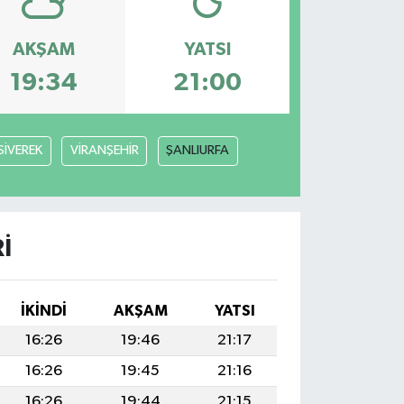
AKŞAM
YATSI
19:34
21:00
SİVEREK
VİRANŞEHİR
ŞANLIURFA
I
İKINDI
AKŞAM
YATSI
16:26
19:46
21:17
16:26
19:45
21:16
16:26
19:44
21:15