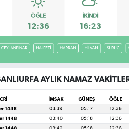
ÖĞLE
İKINDI
12:36
16:23
CEYLANPINAR
HALFETİ
HARRAN
HİLVAN
SURUÇ
ŞANLIURFA AYLIK NAMAZ VAKITLER
CRİ
İMSAK
GÜNEŞ
ÖĞLE
fer 1448
03:39
05:17
12:36
fer 1448
03:40
05:18
12:36
fer 1448
03:42
05:18
12:36