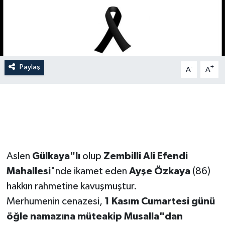
Siyaset
Spor
Paylaş
-
+
Vefat Edenler
A
A
Video Galeri
Yaşam
Aslen
Gülkaya"lı
olup
Zembilli Ali Efendi
Mahallesi
"nde ikamet eden
Ayşe Özkaya
(86)
hakkın rahmetine kavuşmuştur.
Merhumenin cenazesi,
1 Kasım Cumartesi günü
öğle namazına müteakip Musalla"dan