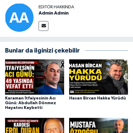
EDITÖR HAKKINDA
Admin Admin
Bunlar da ilginizi çekebilir
Karaman İtfaiyesinin Acı
Hasan Bircan Hakka Yürüdü
Günü: Abdullah Dönmez
Hayatını Kaybetti