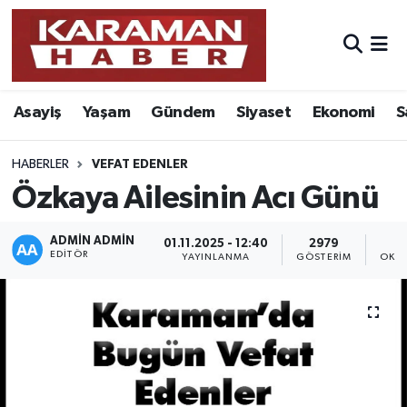
Asayiş
Nöbetçi Eczaneler
Asayiş
Yaşam
Gündem
Siyaset
Ekonomi
S
Bilim - Teknoloji
Hava Durumu
Eğitim
Karaman Namaz Vakitleri
HABERLER
VEFAT EDENLER
Özkaya Ailesinin Acı Günü
Ekonomi
Trafik Durumu
ADMIN ADMIN
01.11.2025 - 12:40
2979
Foto Galeri
Süper Lig Puan Durumu ve Fikstür
EDITÖR
YAYINLANMA
GÖSTERIM
OKUN
Gündem
Tüm Manşetler
Kültür Sanat
Son Dakika Haberleri
Sağlık
Haber Arşivi