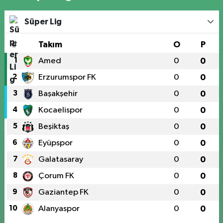
Süper Lig
#
Takım
O
P
1
Amed
0
0
2
Erzurumspor FK
0
0
3
Başakşehir
0
0
4
Kocaelispor
0
0
5
Beşiktaş
0
0
6
Eyüpspor
0
0
7
Galatasaray
0
0
8
Çorum FK
0
0
9
Gaziantep FK
0
0
10
Alanyaspor
0
0