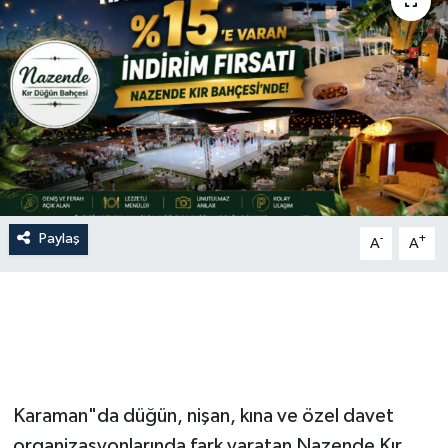
Siyaset
Spor
Vefat Edenler
Video Galeri
Yaşam
Paylaş
-
+
A
A
Karaman"da düğün, nişan, kına ve özel davet
organizasyonlarında fark yaratan Nazende Kır