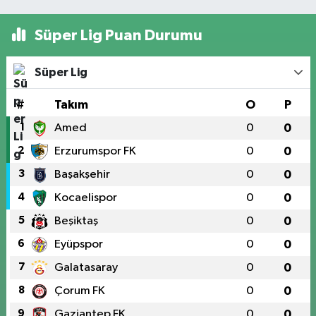
Süper Lig Puan Durumu
Süper Lig
#
Takım
O
P
1
Amed
0
0
2
Erzurumspor FK
0
0
3
Başakşehir
0
0
4
Kocaelispor
0
0
5
Beşiktaş
0
0
6
Eyüpspor
0
0
7
Galatasaray
0
0
8
Çorum FK
0
0
9
Gaziantep FK
0
0