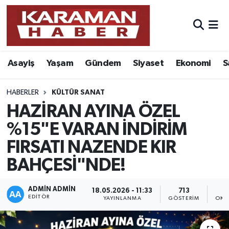
Asayiş
Nöbetçi Eczaneler
Asayiş
Yaşam
Gündem
Siyaset
Ekonomi
S
Bilim - Teknoloji
Hava Durumu
Eğitim
Karaman Namaz Vakitleri
HABERLER
KÜLTÜR SANAT
HAZİRAN AYINA ÖZEL
Ekonomi
Trafik Durumu
%15"E VARAN İNDİRİM
FIRSATI NAZENDE KIR
Foto Galeri
Süper Lig Puan Durumu ve Fikstür
BAHÇESİ"NDE!
Gündem
Tüm Manşetler
ADMIN ADMIN
18.05.2026 - 11:33
713
Kültür Sanat
Son Dakika Haberleri
EDITÖR
YAYINLANMA
GÖSTERIM
OKU
Sağlık
Haber Arşivi