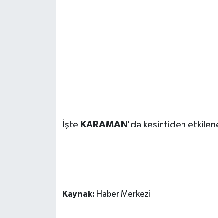
Siyaset
Spor
Vefat Edenler
Video Galeri
Karaman Haber
Yaşam
İşte
KARAMAN
'da kesintiden etkile
Kaynak:
Haber Merkezi