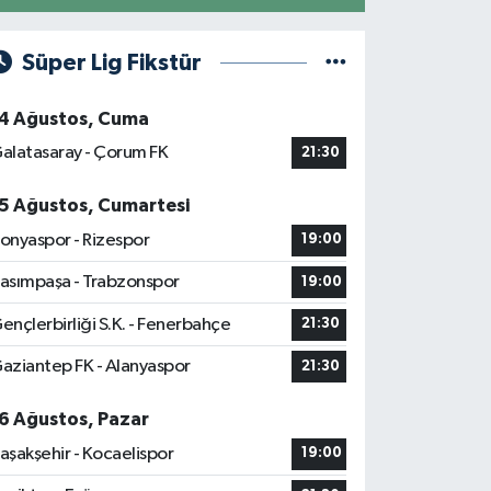
Süper Lig Fikstür
4 Ağustos, Cuma
alatasaray - Çorum FK
21:30
5 Ağustos, Cumartesi
onyaspor - Rizespor
19:00
asımpaşa - Trabzonspor
19:00
ençlerbirliği S.K. - Fenerbahçe
21:30
aziantep FK - Alanyaspor
21:30
6 Ağustos, Pazar
aşakşehir - Kocaelispor
19:00