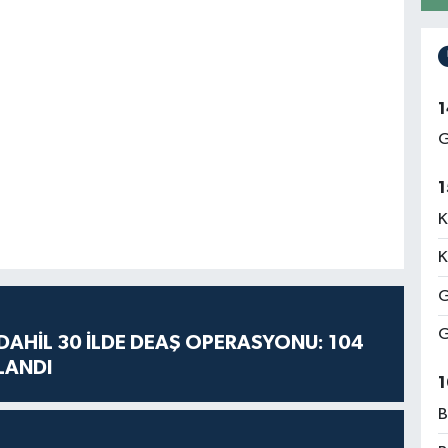
1
G
1
K
K
G
G
AHİL 30 İLDE DEAŞ OPERASYONU: 104
LANDI
1
B