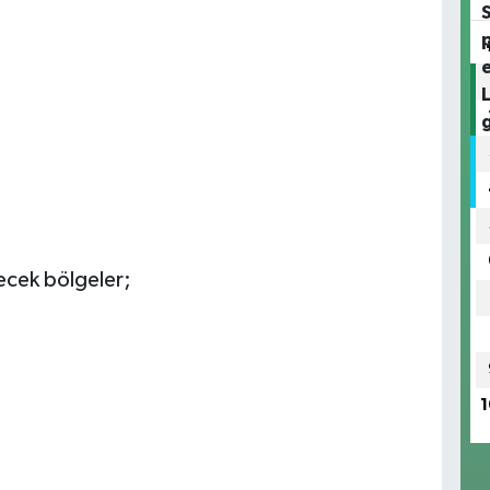
necek bölgeler;
1