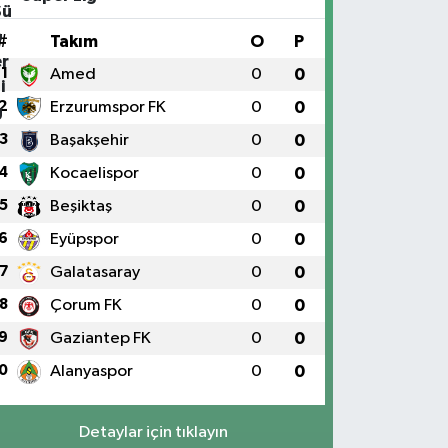
#
Takım
O
P
1
Amed
0
0
2
Erzurumspor FK
0
0
3
Başakşehir
0
0
4
Kocaelispor
0
0
5
Beşiktaş
0
0
6
Eyüpspor
0
0
7
Galatasaray
0
0
8
Çorum FK
0
0
9
Gaziantep FK
0
0
0
Alanyaspor
0
0
Detaylar için tıklayın