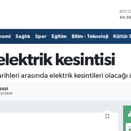
BITC
64.3
DOLA
47,7
EUR
nomi
Sağlık
Spor
Eğitim
Bilim - Teknoloji
Kültür 
55,0
STERL
64,18
ektrik kesintisi
GRAM
6618
BİST
ri arasında elektrik kesintileri olacağı 
13.88
3491
STERIM