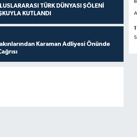
B
LUSLARARASI TÜRK DÜNYASI ŞÖLENİ
ŞKUYLA KUTLANDI
A
1
S
akınlarından Karaman Adliyesi Önünde
Çağrısı