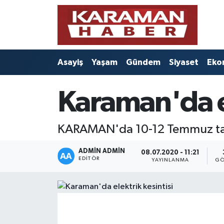
Asayiş
Nöbetçi Eczaneler
Asayiş
Yaşam
Gündem
Siyaset
Eko
Bilim - Teknoloji
Hava Durumu
Eğitim
Karaman Namaz Vakitleri
Karaman'da el
Ekonomi
Trafik Durumu
KARAMAN'da 10-12 Temmuz tarihle
Foto Galeri
Süper Lig Puan Durumu ve Fikstür
ADMIN ADMIN
08.07.2020 - 11:21
EDITÖR
YAYINLANMA
GÖ
Gündem
Tüm Manşetler
Kültür Sanat
Son Dakika Haberleri
Sağlık
Haber Arşivi