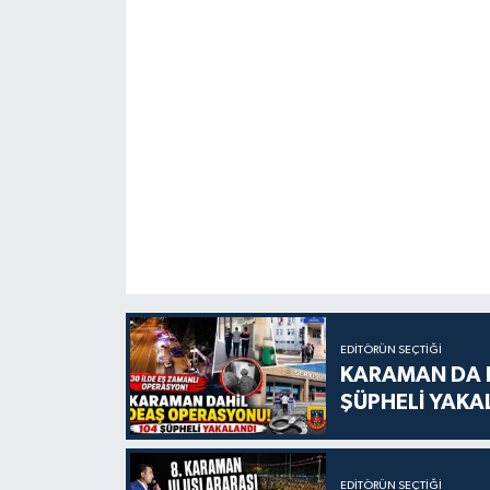
EDITÖRÜN SEÇTIĞI
KARAMAN DA D
ŞÜPHELİ YAKA
EDITÖRÜN SEÇTIĞI