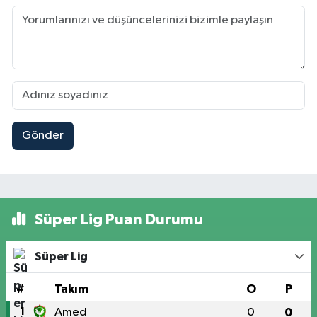
Gönder
Süper Lig Puan Durumu
Süper Lig
#
Takım
O
P
1
Amed
0
0