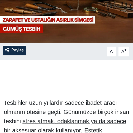
Siyaset
Spor
Vefat Edenler
Paylaş
-
+
A
A
Video Galeri
Yaşam
Tesbihler uzun yıllardır sadece ibadet aracı
olmanın ötesine geçti. Günümüzde birçok insan
tesbihi
stres atmak, odaklanmak ya da sadece
bir aksesuar olarak kullanıyor
. Estetik