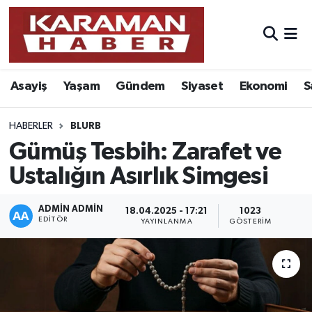
Asayiş
Nöbetçi Eczaneler
Asayiş
Yaşam
Gündem
Siyaset
Ekonomi
S
Bilim - Teknoloji
Hava Durumu
Eğitim
Karaman Namaz Vakitleri
HABERLER
BLURB
Gümüş Tesbih: Zarafet ve
Ekonomi
Trafik Durumu
Ustalığın Asırlık Simgesi
Foto Galeri
Süper Lig Puan Durumu ve Fikstür
ADMIN ADMIN
18.04.2025 - 17:21
1023
EDITÖR
YAYINLANMA
GÖSTERIM
Gündem
Tüm Manşetler
Kültür Sanat
Son Dakika Haberleri
Sağlık
Haber Arşivi