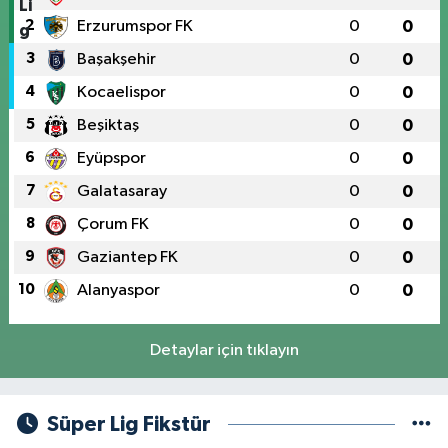
2
Erzurumspor FK
0
0
3
Başakşehir
0
0
4
Kocaelispor
0
0
5
Beşiktaş
0
0
6
Eyüpspor
0
0
7
Galatasaray
0
0
8
Çorum FK
0
0
9
Gaziantep FK
0
0
10
Alanyaspor
0
0
Detaylar için tıklayın
Süper Lig Fikstür