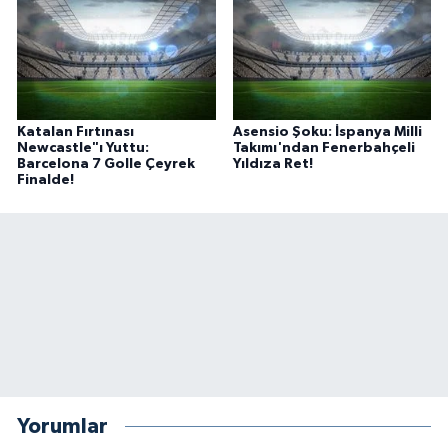
Katalan Fırtınası
Asensio Şoku: İspanya Milli
Newcastle"ı Yuttu:
Takımı'ndan Fenerbahçeli
Barcelona 7 Golle Çeyrek
Yıldıza Ret!
Finalde!
Yorumlar