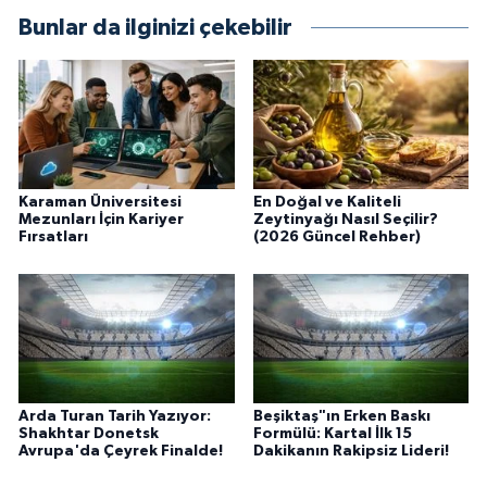
Bunlar da ilginizi çekebilir
Karaman Üniversitesi
En Doğal ve Kaliteli
Mezunları İçin Kariyer
Zeytinyağı Nasıl Seçilir?
Fırsatları
(2026 Güncel Rehber)
Arda Turan Tarih Yazıyor:
Beşiktaş"ın Erken Baskı
Shakhtar Donetsk
Formülü: Kartal İlk 15
Avrupa'da Çeyrek Finalde!
Dakikanın Rakipsiz Lideri!